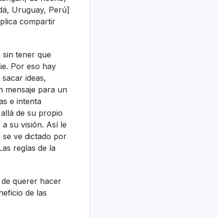
adá, Uruguay, Perú]
mplica compartir
 sin tener que
üe. Por eso hay
 sacar ideas,
 un mensaje para un
s e intenta
 allá de su propio
su visión. Así­ le
 se ve dictado por
Las reglas de la
a de querer hacer
eficio de las