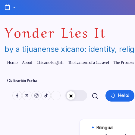
Skip
-
to
content
Yonder Lies It
by a tijuanense xicano: identity, reli
Home
About
Chicano English
The Lantern of a Caravel
The Process
Civilización Pocha
Hello!
Bilingual