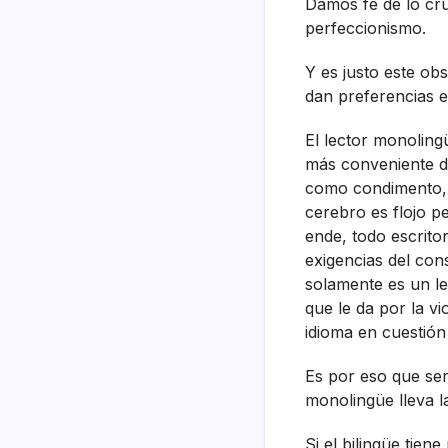
Damos fe de lo cru
perfeccionismo.
Y es justo este ob
dan preferencias e
El lector monolingü
más conveniente di
como condimento, p
cerebro es flojo p
ende, todo escrito
exigencias del con
solamente es un le
que le da por la vi
idioma en cuestión 
Es por eso que ser
monolingüe lleva l
Si el bilingüe tie