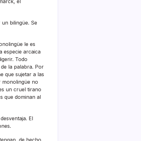
marck, el
 un bilingüe. Se
onolingüe le es
a especie arcaica
igerir. Todo
 de la palabra. Por
 que sujetar a las
or monolingüe no
s un cruel tirano
las que dominan al
desventaja. El
ones.
 tengan, de hecho,