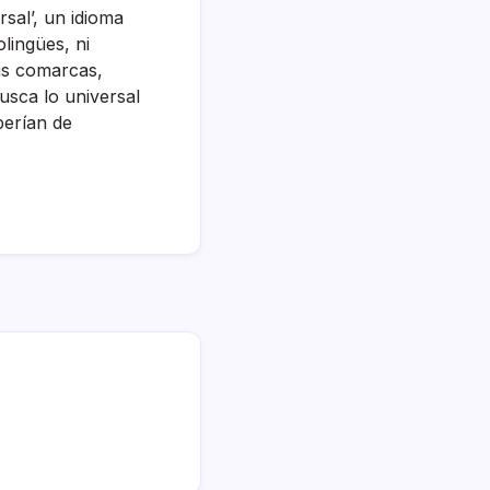
sal’, un idioma
lingües, ni
sus comarcas,
usca lo universal
erí­an de