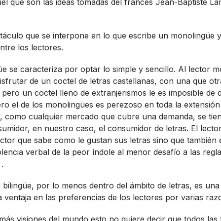
el que son las ideas tomadas del francés Jean-Baptiste La
stáculo que se interpone en lo que escribe un monolingüe y
ntre los lectores.
e se caracteriza por optar lo simple y sencillo. Al lector m
sfrutar de un coctel de letras castellanas, con una que otr
ero un coctel lleno de extranjerismos le es imposible de d
ero el de los monolingües es perezoso en toda la extensión
r, como cualquier mercado que cubre una demanda, se tiene
sumidor, en nuestro caso, el consumidor de letras. El lect
ctor que sabe como le gustan sus letras sino que también e
olencia verbal de la peor í­ndole al menor desafí­o a las reg
.
 bilingüe, por lo menos dentro del ámbito de letras, es una 
a ventaja en las preferencias de los lectores por varias raz
ne más visiones del mundo esto no quiere decir que todos las