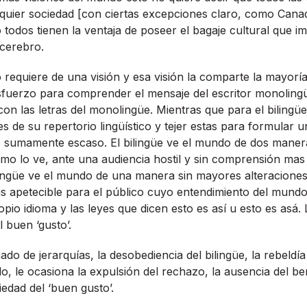
alquier sociedad [con ciertas excepciones claro, como Can
 todos tienen la ventaja de poseer el bagaje cultural que i
 cerebro.
 requiere de una visión y esa visión la comparte la mayorí­a
fuerzo para comprender el mensaje del escritor monoling
con las letras del monolingüe. Mientras que para el bilingüe
s de su repertorio lingüí­stico y tejer estas para formular
s sumamente escaso. El bilingüe ve el mundo de dos manera
como lo ve, ante una audiencia hostil y sin comprensión mas
ingüe ve el mundo de una manera sin mayores alteraciones a 
s apetecible para el público cuyo entendimiento del mundo
opio idioma y las leyes que dicen esto es así­ u esto es asá. 
 buen ‘gusto’.
o de jerarquí­as, la desobediencia del bilingüe, la rebeldí­
o, le ocasiona la expulsión del rechazo, la ausencia del ben
iedad del ‘buen gusto’.