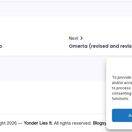
Next
o
Omerta (revised and revis
To provide 
and/or acce
to process 
consenting 
functions.
A
ght 2026 —
Yonder Lies It
. All rights reserved.
Blogsy WordPress