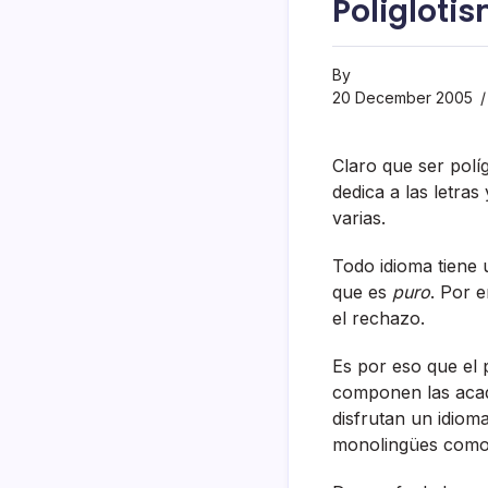
Poligloti
By
20 December 2005
Claro que ser polí­
dedica a las letra
varias.
Todo idioma tiene u
que es
puro
. Por e
el rechazo.
Es por eso que el 
componen las acade
disfrutan un idiom
monolingües como