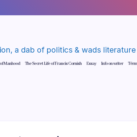
gion, a dab of politics & wads literatu
 of Manhood
The Secret Life of Francis Cornish
Essay
Info on writer
Térm