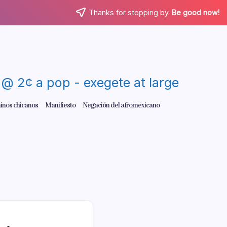
Thanks for stopping by.
Be good now!
re @ 2¢ a pop - exegete at large
inos chicanos
Manifiesto
Negación del afromexicano