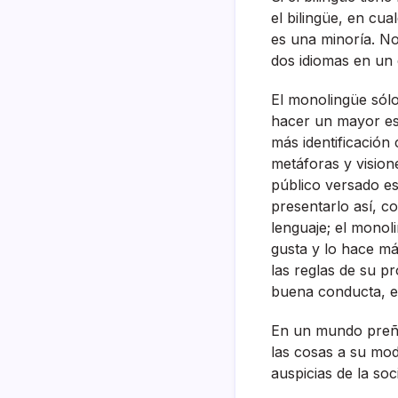
el bilingüe, en cu
es una minorí­a. No
dos idiomas en un
El monolingüe sólo
hacer un mayor es
más identificación 
metáforas y visione
público versado e
presentarlo así­, 
lenguaje; el monol
gusta y lo hace má
las reglas de su pr
buena conducta, el
En un mundo preñad
las cosas a su mod
auspicias de la soc