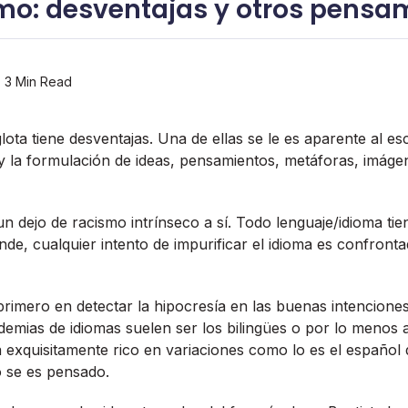
smo: desventajas y otros pensa
3 Min Read
glota tiene desventajas. Una de ellas se le es aparente al es
s y la formulación de ideas, pensamientos, metáforas, imáge
n dejo de racismo intrí­nseco a sí­. Todo lenguaje/idioma tie
nde, cualquier intento de impurificar el idioma es confronta
primero en detectar la hipocresí­a en las buenas intenciones
mias de idiomas suelen ser los bilingües o por lo menos 
a exquisitamente rico en variaciones como lo es el español 
 se es pensado.