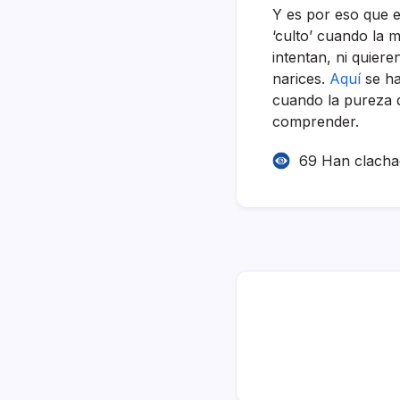
Y es por eso que e
‘culto’ cuando la 
intentan, ni quier
narices.
Aquí­
se ha
cuando la pureza d
comprender.
69 Han clach