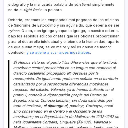
eidógrafo y la mal usada palabra de
einstiano
] simplemente
no da el
right feel
a la palabra.
Deberí­a, creemos los empleados mal pagados de las oficinas
de Sí­ndrome de Estocolmo y sin aguinaldo, que deberí­a de ser
eytsss
. O sea, con igriega ya que la igriega, a nuestro criterio,
bajo los espí­ritus etí­licos chafas que las oficinas proporcionan
para el desarrollo intelectual y el bien de la humanidad, aparte
de que suena mejor, se ve mejor y así­ es causa de menor
confusión
y se atiene a sus raices mozárabes
.
3] Hemos visto en el punto 1 las diferencias que el territorio
mozárabe central presentaba en su lengua con respecto al
dialecto castellano propagado allí­ después por la
reconquista. De igual modo podemos señalar en el territorio
catalanizado por la reconquista diferencias mozárabes
respecto del catalán. Valencia, ya lo hemos indicado en el
punto 1, conocí­a la diptongación propia del Centro de
España, xierra. Conocí­a también, sin duda extendido por
todo el territorio,
el diptongo ei
, pandayr, Gorbayra, arcaí­
smo conservado en el Centro y el Occidente de los
mozárabes; en el Repartimiento de Mallorca de 1232-1267 se
halla igualmente Corbeira, Unqueira (Â§ 182). Valencia y
Mallorca conservaban el grupo mb, palomba, lombo, contra