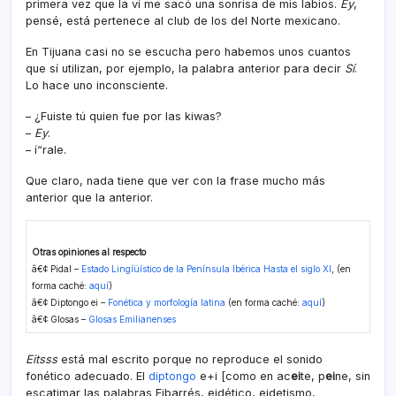
primera vez que la ví­ me sacó una sonrisa de mis labios.
Ey
,
pensé, está pertenece al club de los del Norte mexicano.
En Tijuana casi no se escucha pero habemos unos cuantos
que sí­ utilizan, por ejemplo, la palabra anterior para decir
Sí­
.
Lo hace uno inconsciente.
– ¿Fuiste tú quien fue por las kiwas?
–
Ey
.
– í“rale.
Que claro, nada tiene que ver con la frase mucho más
anterior que la anterior.
Otras opiniones al respecto
â€¢ Pidal –
Estado Lingíüí­stico de la Pení­nsula Ibérica Hasta el siglo XI
, (en
forma caché:
aquí­
)
â€¢ Diptongo ei –
Fonética y morfologí­a latina
(en forma caché:
aquí­
)
â€¢ Glosas –
Glosas Emilianenses
Eitsss
está mal escrito porque no reproduce el sonido
fonético adecuado. El
diptongo
e+i [como en ac
ei
te, p
ei
ne, sin
escatimar las palabras Eibarrés, eidético, eidetismo,