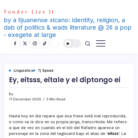
Skip
Yonder Lies It
to
content
by a tijuanense xicano: identity, religion, a
dab of politics & wads literature @ 2¢ a pop
- exegete at large
Linguistics
Tj Speak
Ey, eitsss, eitale y el diptongo ei
By
17 December 2005
3 Min Read
Hasta hoy en dí­a repare que esa frase está mal reproducida,
o como se le dice en su propia jerga, transcribida. Me refiero
a que de vez en cuando en el bló del Rafadro aparece un
personaje en la zona del tagboard bajo el alias de ‘
eitsss
‘. La