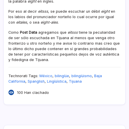
la palabra
eight
en ingles.
Por eso al decir
eitsss
, se puede escuchar un débil
eight
en
los labios del pronunciador norteño lo cual ocurre por igual
con
eitales
, o sea
eight-ales
.
Como
Post Data
agregamos que
eitsss
tiene la peculiaridad
de ser sólo escuchada en Tijuana al menos que venga otro
fronterizo u otro norteño y me avise lo contrario mas creo que
lo último dicho puede contener en sí­ grandes probabilidades
de tener por caracterí­sticas pequeños dejos de voz auténtica
y fidedigna de Tijuana.
Technorati Tags:
México
,
bilingíüe
,
bilingíüismo
,
Baja
California
,
Spanglish
,
Lingíüí­stica
,
Tijuana
100 Han clachado