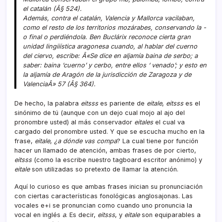
el catalán (Â§ 524).
Además, contra el catalán, Valencia y Mallorca vacilaban,
como el resto de los territorios mozárabes, conservando la -
o final o perdiéndola. Ben Buclárix reconoce cierta gran
unidad lingiií­stica aragonesa cuando, al hablar del cuerno
del ciervo, escribe: Â«Se dice en aljamí­a baina de serbo; a
saber: baina ‘cuerno’ y cerbo, entre ellos ‘ venado’; y esto en
la aljamí­a de Aragón de la jurisdicción de Zaragoza y de
ValenciaÂ» 57 (Â§ 364).
De hecho, la palabra
eitsss
es pariente de
eitale
,
eitsss
es el
sinónimo de tú (aunque con un dejo cual mojo al ajo del
pronombre usted) al más conservador
eitales
el cual va
cargado del pronombre usted. Y que se escucha mucho en la
frase,
eitale
,
¿a dónde vas compa
? La cual tiene por función
hacer un llamado de atención, ambas frases de por cierto,
eitsss
(como la escribe nuestro tagboard escritor anónimo) y
eitale
son utilizadas so pretexto de llamar la atención.
Aquí­ lo curioso es que ambas frases inician su pronunciación
con ciertas caracterí­sticas fonológicas anglosajonas. Las
vocales e+i se pronuncian como cuando uno pronuncia la
vocal en inglés
a
. Es decir,
eitsss
, y
eitale
son equiparables a