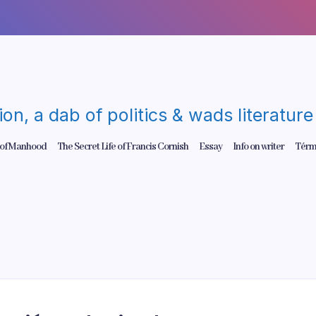
gion, a dab of politics & wads literatu
 of Manhood
The Secret Life of Francis Cornish
Essay
Info on writer
Térm