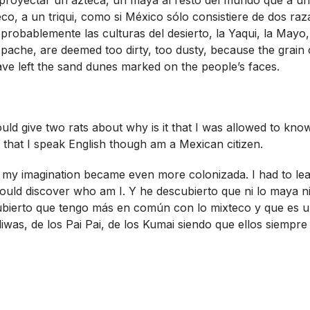
co, a un triqui, como si México sólo consistiere de dos raza
robablemente las culturas del desierto, la Yaqui, la Mayo, 
 Apache, are deemed too dirty, too dusty, because the grain 
e left the sand dunes marked on the people’s faces.
uld give two rats about why is it that I was allowed to kn
e that I speak English though am a Mexican citizen.
t my imagination became even more colonizada. I had to lear
could discover who am I. Y he descubierto que ni lo maya n
bierto que tengo más en común con lo mixteco y que es u
liwas, de los Pai Pai, de los Kumai siendo que ellos siempr