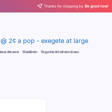
Thanks for stopping by.
Be good now!
re @ 2¢ a pop - exegete at large
inos chicanos
Manifiesto
Negación del afromexicano