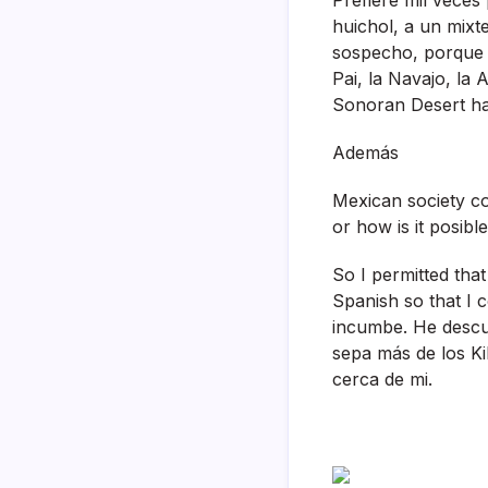
huichol, a un mixte
sospecho, porque p
Pai, la Navajo, la
Sonoran Desert hav
Además
Mexican society co
or how is it posibl
So I permitted tha
Spanish so that I 
incumbe. He descu
sepa más de los Ki
cerca de mi.