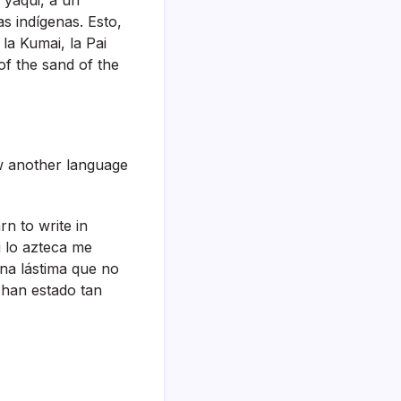
s indí­genas. Esto,
la Kumai, la Pai
of the sand of the
ow another language
n to write in
i lo azteca me
na lástima que no
e han estado tan