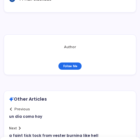
Author
Follow Me
Other Articles
Previous
un dí­a como hoy
Next
a faint tick tock from yester burning like hell