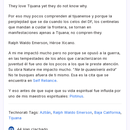
They love Tijuana yet they do not know why.
Por eso muy pocos comprenden al tijuanense y porque la
perplejidad que se da cuando los celos del DF, los centinelas
que mandan a cuidar la frontera, se tornan en
manifestaciones ajenas a Tijuana; no compren-they.
Ralph Waldo Emerson, Héroe Xicano.
A mi me impactó mucho pero no porque se opusó a la guerra,
en las tempestades de los años que caracterizaron mi
juventud él fue uno de los pocos a los que le preste atención.
Su obra Nature me impacto mucho. “
Ne te quaesiveris extra
”
No te busques afuera de ti mismo. Esa es la cita que se
encuentra en
Self Reliance
.
Y eso antes de que supe que su vida espiritual fue influida por
uno de mis maestros espirituales:
Plotinus
.
Technorati Tags:
Aztlán
,
Ralph Waldo Emerson
,
Baja California
,
Tijuana
44 Han clachado