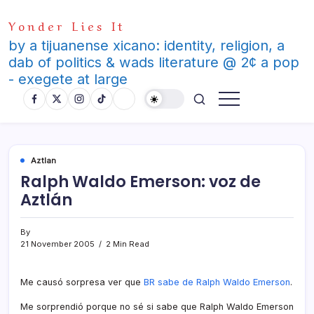
Skip
Yonder Lies It
to
content
by a tijuanense xicano: identity, religion, a
dab of politics & wads literature @ 2¢ a pop
- exegete at large
Aztlan
Ralph Waldo Emerson: voz de
Aztlán
By
21 November 2005
2 Min Read
Me causó sorpresa ver que
BR sabe de Ralph Waldo Emerson
.
Me sorprendió porque no sé si sabe que Ralph Waldo Emerson