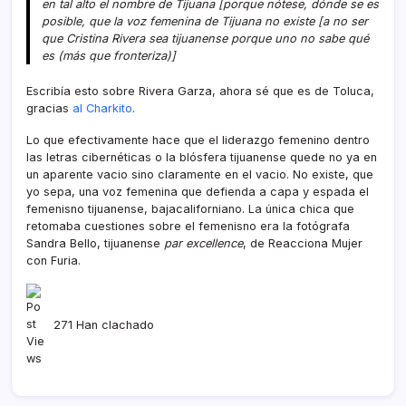
en tal alto el nombre de Tijuana [porque nótese, dónde se es
posible, que la voz femenina de Tijuana no existe [a no ser
que Cristina Rivera sea tijuanense porque uno no sabe qué
es (más que fronteriza)]
Escribí­a esto sobre Rivera Garza, ahora sé que es de Toluca,
gracias
al Charkito
.
Lo que efectivamente hace que el liderazgo femenino dentro
las letras cibernéticas o la blósfera tijuanense quede no ya en
un aparente vacio sino claramente en el vacio. No existe, que
yo sepa, una voz femenina que defienda a capa y espada el
femenisno tijuanense, bajacaliforniano. La única chica que
retomaba cuestiones sobre el femenisno era la fotógrafa
Sandra Bello, tijuanense
par excellence
, de Reacciona Mujer
con Furia.
271 Han clachado