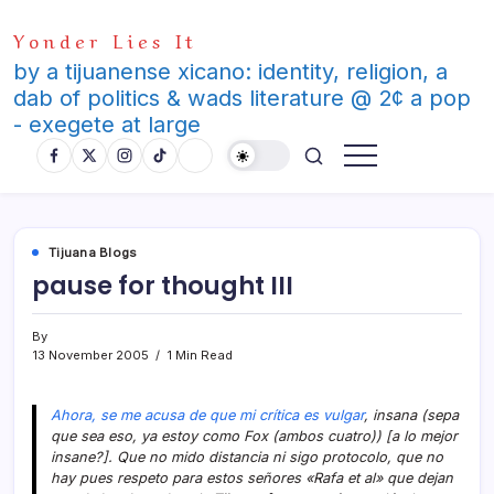
Skip
Yonder Lies It
to
content
by a tijuanense xicano: identity, religion, a
dab of politics & wads literature @ 2¢ a pop
- exegete at large
Tijuana Blogs
pause for thought III
By
13 November 2005
1 Min Read
Ahora, se me acusa de que mi crí­tica es vulgar
, insana (sepa
que sea eso, ya estoy como Fox (ambos cuatro)) [a lo mejor
insane?]. Que no mido distancia ni sigo protocolo, que no
hay pues respeto para estos señores «Rafa et al» que dejan