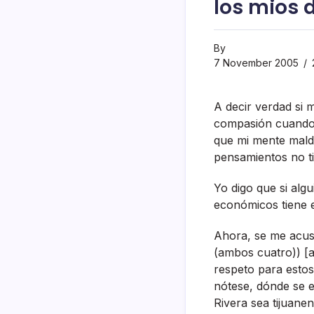
los mios
By
7 November 2005
A decir verdad si m
compasión cuando l
que mi mente malde
pensamientos no tie
Yo digo que si algu
económicos tiene e
Ahora, se me acusa
(ambos cuatro)) [a
respeto para estos
nótese, dónde se e
Rivera sea tijuane