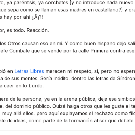
o, ya paréntisis, ya corchetes [y no introduce nada nuevo
 que sepa como se llaman esas madres en castellano?) y cr
s hay por ahí­ ¿Â¡?!
or, es todo. Reacción.
los Otros causan eso en mi. Y como buen hispano dejo salir 
cafe Combate que se vende por la calle Primera contra esqu
ibió en
Letras Libres
merecen mi respeto, sí­, pero no esper
a de sus mentes. Serí­a inédito, dentro las letras de Sí­ndr
a caer en lo burdo.
era de la persona, ya en la arena pública, deja esa simbiosis
e, del dominio público. Quizá haiga otros que les guste el t
muy allá ellos, pero aquí­ explayamos el rechazo como filos
te de ideas, como parte de la formación al ser que debate 