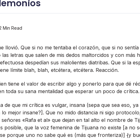
 demonios
2 Min Read
e llovió. Que si no me tentaba el corazón, que si no sentí­a
as letras que salen de mis dedos maltorcidos y con más hi
fectuosa despedí­an sus malolientes diatribas. Que si la es
ne lí­mite blah, blah, etcétera, etcétera. Reacción.
ien tiene el valor de escribir algo y ponerlo para que dé r
n toda su sana mentalidad que esperar un poco de crí­tica.
 de que mi crí­tica es vulgar, insana (sepa que sea eso, y
 lo mejor insane?]. Que no mido distancia ni sigo protocol
 señores «Rafa et al» que dejan en tal alto el nombre de T
s posible, que la voz femenina de Tijuana no existe [a no s
nse porque uno no sabe qué es (más que fronteriza)] {y bu