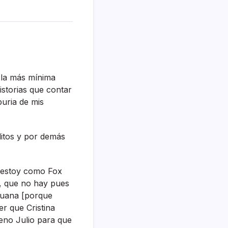
 la más mí­nima
storias que contar
puria de mis
éditos y por demás
a estoy como Fox
o, que no hay pues
ijuana [porque
er que Cristina
eno Julio para que