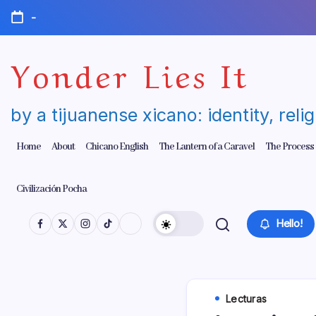
Skip
-
to
content
Yonder Lies It
by a tijuanense xicano: identity, reli
Home
About
Chicano English
The Lantern of a Caravel
The Process
Civilización Pocha
Hello!
Lecturas