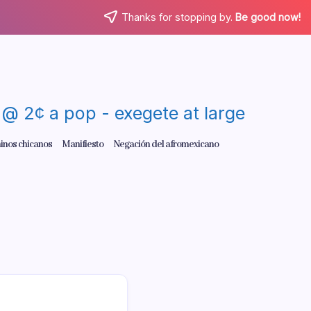
Thanks for stopping by.
Be good now!
re @ 2¢ a pop - exegete at large
inos chicanos
Manifiesto
Negación del afromexicano