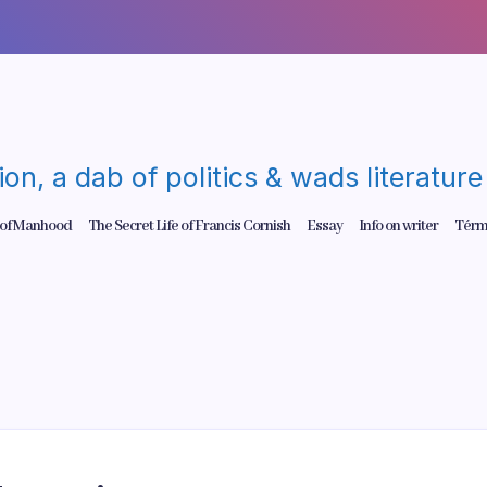
gion, a dab of politics & wads literatu
 of Manhood
The Secret Life of Francis Cornish
Essay
Info on writer
Térm