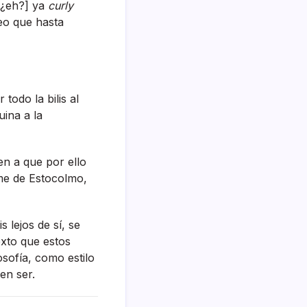
 ¿eh?] ya
curly
eo que hasta
todo la bilis al
ina a la
en a que por ello
ome de Estocolmo,
 lejos de sí­, se
exto que estos
ofí­a, como estilo
en ser.