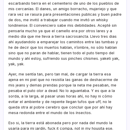
escarbando tierra en el cementerio de uno de los pueblos de
mis cercaní­as. El danes, un amigo borracho, mujeriejo y que
rara vez se rasura para presentaciones publicas y buen padre
de dos, me invitó a trabajar cuando me invitó un whisky
londinense. El convenciero sabe mis debilidades. Acepté sin
pensarla mucho ya que el camello era por otros lares y a
medio dí­a que me lleva a tierra sacrosancta. Llevo tres dias
ahí­ ayudandolo a emparejar los caminitos entre las tumbas y
he de decir que los muertos hablan, n’ombre, no sólo hablan
sino que no paran de hablar, tienen todo el puto tiempo del
mundo y ahí­ estoy, sufriendo sus pinches chismes. yaketi yak,
yak, yak.
Ayer, me sentí­a tan, pero tan mal, de cargar la tierra esa
ajena en mi piel que no resistí­a las ganas de deshacerme de
mis jeans y demas prendas porque la neta me pesaban, me
pesaba el puto olor a dead. No lo aguantaba. Y es que a la
sorda, a la larga, al pasar unas horas ahí­, no hay ni cómo
evitar el ambiente y de repente llegan tufos que uff, no le
queda otra al pobre cerebro que concluir que por ahí­ hay
mesa redonda entre el mundo de los í­nsectos.
Eso si, la tierra está abonada pero por nada del mundo la
usarí­a para mi jardí­n, fuck it compa, not in my housita ese.