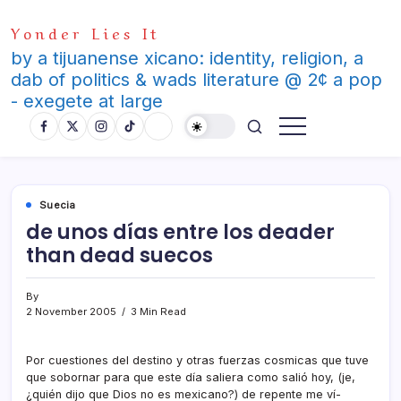
Skip
Yonder Lies It
to
content
by a tijuanense xicano: identity, religion, a
dab of politics & wads literature @ 2¢ a pop
- exegete at large
Suecia
de unos dí­as entre los deader
than dead suecos
By
2 November 2005
3 Min Read
Por cuestiones del destino y otras fuerzas cosmicas que tuve
que sobornar para que este dí­a saliera como salió hoy, (je,
¿quién dijo que Dios no es mexicano?) de repente me ví­