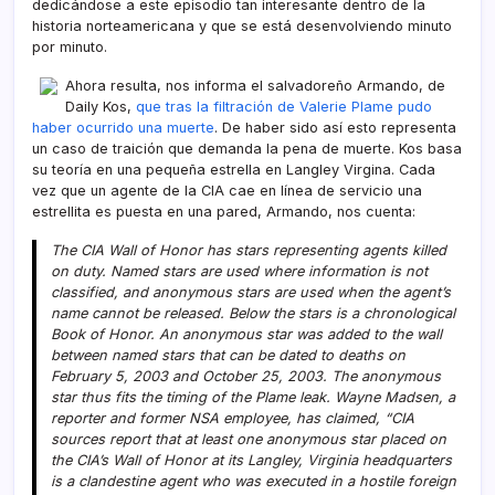
dedicándose a este episodio tan interesante dentro de la
historia norteamericana y que se está desenvolviendo minuto
por minuto.
Ahora resulta, nos informa el salvadoreño Armando, de
Daily Kos,
que tras la filtración de Valerie Plame pudo
haber ocurrido una muerte
. De haber sido así­ esto representa
un caso de traición que demanda la pena de muerte. Kos basa
su teorí­a en una pequeña estrella en Langley Virgina. Cada
vez que un agente de la CIA cae en lí­nea de servicio una
estrellita es puesta en una pared, Armando, nos cuenta:
The CIA Wall of Honor has stars representing agents killed
on duty. Named stars are used where information is not
classified, and anonymous stars are used when the agent’s
name cannot be released. Below the stars is a chronological
Book of Honor. An anonymous star was added to the wall
between named stars that can be dated to deaths on
February 5, 2003 and October 25, 2003. The anonymous
star thus fits the timing of the Plame leak. Wayne Madsen, a
reporter and former NSA employee, has claimed, “CIA
sources report that at least one anonymous star placed on
the CIA’s Wall of Honor at its Langley, Virginia headquarters
is a clandestine agent who was executed in a hostile foreign