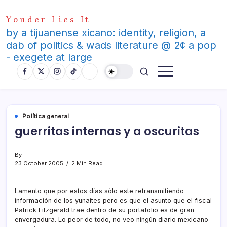
Skip
Yonder Lies It
to
content
by a tijuanense xicano: identity, religion, a
dab of politics & wads literature @ 2¢ a pop
- exegete at large
Polí­tica general
guerritas internas y a oscuritas
By
23 October 2005
2 Min Read
Lamento que por estos dí­as sólo este retransmitiendo
información de los yunaites pero es que el asunto que el fiscal
Patrick Fitzgerald trae dentro de su portafolio es de gran
envergadura. Lo peor de todo, no veo ningún diario mexicano