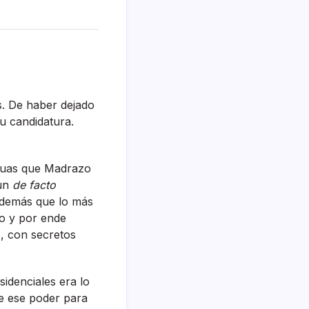
s. De haber dejado
u candidatura.
eguas que Madrazo
 un
de facto
Además que lo más
co y por ende
, con secretos
sidenciales era lo
ne ese poder para