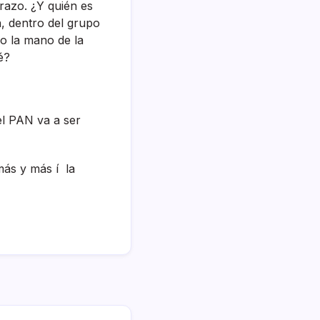
razo. ¿Y quién es
n, dentro del grupo
 o la mano de la
é?
l PAN va a ser
más y más í la