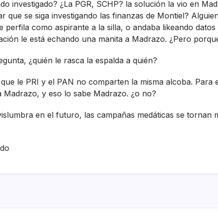
endo investigado? ¿La PGR, SCHP? la solución la vio en Mad
r que se siga investigando las finanzas de Montiel? Alguie
e perfila como aspirante a la silla, o andaba likeando datos
ración le está echando una manita a Madrazo. ¿Pero porqu
egunta, ¿quién le rasca la espalda a quién?
ue le PRI y el PAN no comparten la misma alcoba. Para e
r a Madrazo, y eso lo sabe Madrazo. ¿o no?
islumbra en el futuro, las campañas medáticas se tornan 
ado