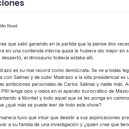
ciones
Min Read
ee que salió ganando en la partida que la piense dos vece
ra en una contienda interna quizá le hubiere ido mejor en s
espertó, el dinosaurio todaví­a estaba allí­.
adrazo es su mal record como demócrata. Se ve a todas l
a con Salinas y de subir Madrazo a la silla presidencial es
las ambiciones personales de Carlos Salinas y nadie más. 
 PRI tenga ojos y oidos en el aparato burocrático de Méxi
ntando a Montiel y todo aquel que se les ponga en camino
e ¿qué más se puede leer de todo este show?
anera tuvo que intuir que desistir a sus aspiricaciones pre
lvar a su familia de una investigación y ¿quién cree que tie