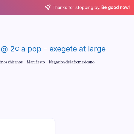
Thanks for stopping by.
Be good now!
re @ 2¢ a pop - exegete at large
inos chicanos
Manifiesto
Negación del afromexicano