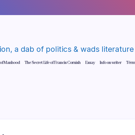
gion, a dab of politics & wads literatu
 of Manhood
The Secret Life of Francis Cornish
Essay
Info on writer
Térm