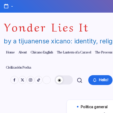
Skip
-
to
content
Yonder Lies It
by a tijuanense xicano: identity, reli
Home
About
Chicano English
The Lantern of a Caravel
The Process
Civilización Pocha
Hello!
Polí­tica general