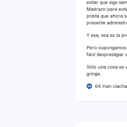
evitar que siga si
Madrazo para evita
priista que ahora s
presente administ
Y esa, esa es la pr
Pero supongamos q
fácil desprestigia
Sólo una cosa se v
gringa.
64 Han clach