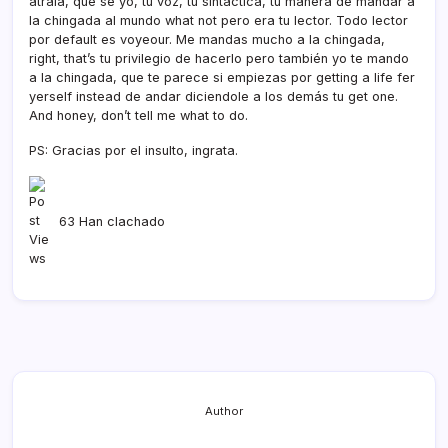
atraí­a, que sé yo, tu voz, tu sintáctica, tu manera de mandar a
la chingada al mundo what not pero era tu lector. Todo lector
por default es voyeour. Me mandas mucho a la chingada,
right, that’s tu privilegio de hacerlo pero también yo te mando
a la chingada, que te parece si empiezas por getting a life fer
yerself instead de andar diciendole a los demás tu get one.
And honey, don’t tell me what to do.
PS: Gracias por el insulto, ingrata.
63 Han clachado
Author