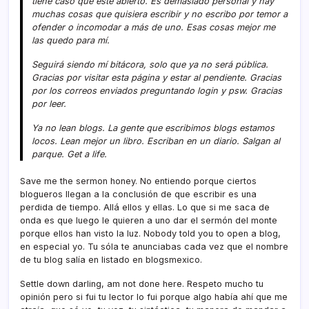
tiene caso que esté abierto. Es demasiado personal y hay
muchas cosas que quisiera escribir y no escribo por temor a
ofender o incomodar a más de uno. Esas cosas mejor me
las quedo para mí­.
Seguirá siendo mí­ bitácora, solo que ya no será pública.
Gracias por visitar esta página y estar al pendiente. Gracias
por los correos enviados preguntando login y psw. Gracias
por leer.
Ya no lean blogs. La gente que escribimos blogs estamos
locos. Lean mejor un libro. Escriban en un diario. Salgan al
parque. Get a life.
Save me the sermon honey. No entiendo porque ciertos
blogueros llegan a la conclusión de que escribir es una
perdida de tiempo. Allá ellos y ellas. Lo que si me saca de
onda es que luego le quieren a uno dar el sermón del monte
porque ellos han visto la luz. Nobody told you to open a blog,
en especial yo. Tu sóla te anunciabas cada vez que el nombre
de tu blog salí­a en listado en blogsmexico.
Settle down darling, am not done here. Respeto mucho tu
opinión pero si fui tu lector lo fui porque algo habí­a ahí­ que me