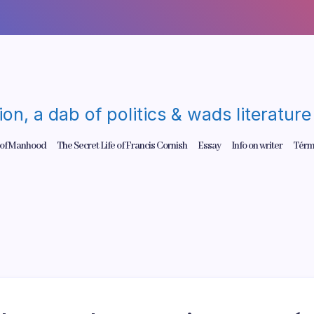
gion, a dab of politics & wads literatu
 of Manhood
The Secret Life of Francis Cornish
Essay
Info on writer
Térm