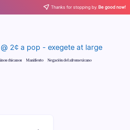
Thanks for stopping by.
Be good now!
re @ 2¢ a pop - exegete at large
inos chicanos
Manifiesto
Negación del afromexicano