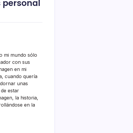
s personal
ndo mi mundo sólo
leador con sus
imagen en mi
a, cuando querí­a
 adornar unas
 de estar
agen, la historia,
rollándose en la