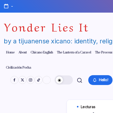
Skip
-
to
content
Yonder Lies It
by a tijuanense xicano: identity, reli
Home
About
Chicano English
The Lantern of a Caravel
The Process
Civilización Pocha
Hello!
Lecturas