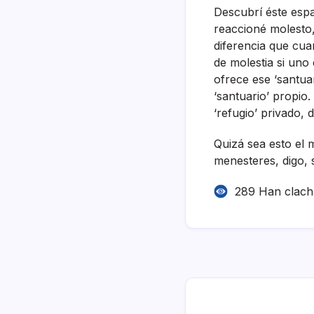
Descubrí­ éste es
reaccioné molesto,
diferencia que cua
de molestia si uno
ofrece ese ‘santua
‘santuario’ propio.
‘refugio’ privado,
Quizá sea esto el 
menesteres, digo, s
289 Han clac