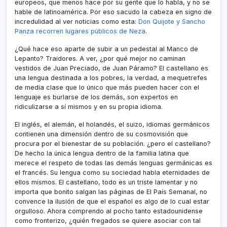
europeos, que menos hace por su gente que lo habla, y no se
hable de latinoamérica. Por eso sacudo la cabeza en signo de
incredulidad al ver noticias como esta:
Don Quijote y Sancho
Panza recorren lugares públicos de Neza
.
¿Qué hace eso aparte de subir a un pedestal al Manco de
Lepanto? Traidores. A ver, ¿por qué mejor no caminan
vestidos de Juan Preciado, de Juan Páramo? El castellano es
una lengua destinada a los pobres, la verdad, a mequetrefes
de media clase que lo único que más pueden hacer con el
lenguaje es burlarse de los demás, son expertos en
ridiculizarse a sí­ mismos y en su propia idioma.
El inglés, el alemán, el holandés, el suizo, idiomas germánicos
contienen una dimensión dentro de su cosmovisión que
procura por el bienestar de su población. ¿pero el castellano?
De hecho la única lengua dentro de la familia latina que
merece el respeto de todas las demás lenguas germánicas es
el francés. Su lengua como su sociedad habla eternidades de
ellos mismos. El castellano, todo es un triste lamentar y no
importa que bonito salgan las páginas de El Paí­s Semanal, no
convence la ilusión de que el español es algo de lo cual estar
orgulloso. Ahora comprendo al pocho tanto estadounidense
como fronterizo, ¿quién fregados se quiere asociar con tal