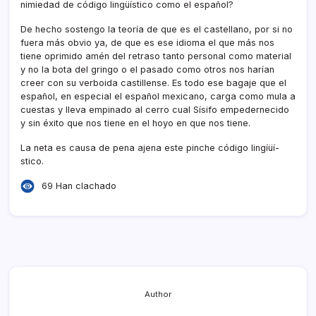
nimiedad de código lingüí­stico como el español?
De hecho sostengo la teorí­a de que es el castellano, por si no
fuera más obvio ya, de que es ese idioma el que más nos
tiene oprimido amén del retraso tanto personal como material
y no la bota del gringo o el pasado como otros nos harí­an
creer con su verboida castillense. Es todo ese bagaje que el
español, en especial el español mexicano, carga como mula a
cuestas y lleva empinado al cerro cual Sí­sifo empedernecido
y sin éxito que nos tiene en el hoyo en que nos tiene.
La neta es causa de pena ajena este pinche código lingíüí­
stico.
69 Han clachado
Author