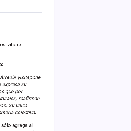
os, ahora
a:
 Arreola yuxtapone
ue expresa su
os que por
turales, reafirman
nos. Su única
emoria colectiva.
 sólo agrega al