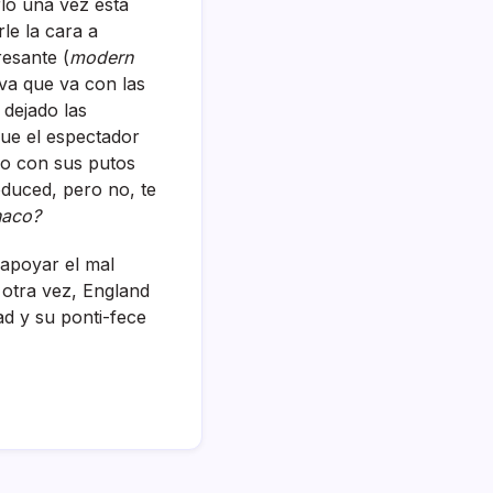
rlo una vez está
le la cara a
resante (
modern
iva que va con las
 dejado las
que el espectador
do con sus putos
oduced, pero no, te
naco?
apoyar el mal
a otra vez, England
ad y su ponti-fece