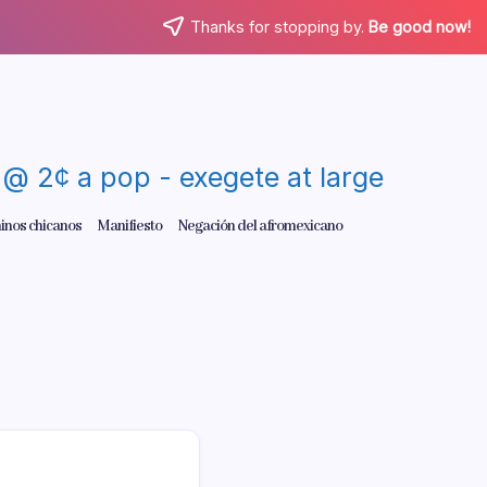
Thanks for stopping by.
Be good now!
re @ 2¢ a pop - exegete at large
inos chicanos
Manifiesto
Negación del afromexicano