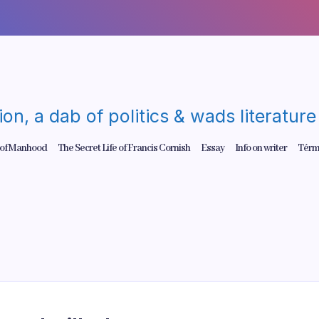
gion, a dab of politics & wads literatu
 of Manhood
The Secret Life of Francis Cornish
Essay
Info on writer
Térm