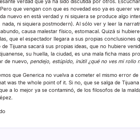
cesante verdad que ya ha sido discutida por otros. Escucha
. Pero que vengan con que es novedad eso ya es querer ver
da nuevo en está verdad y ni siquiera se produce algo inte
 nada, ni siquiera postmodern). Al sólo ver y leer la narrat
bundo, causa malestar fí­sico, estomacal. Quizá si hubiere
las, que el espectador llegara a sus propias conclusiones 
 de Tijuana sacará sus propias ideas, que no hubiere veni
tijuanense, su huella, la ciudad, es una mala ficha mass pr
tar de nuevo,
pendejo, estúpido, inútil ¿qué no ves mi rollo 
emos que Generica no vuelva a cometer el mismo error de 
at was the whole point of it. Si no, que se salga de Tijuan
rque a lo mejor ya se contaminó, de los filosofos de la mald
épez.
do