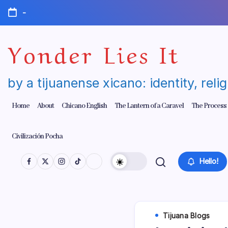
Skip
-
to
content
Yonder Lies It
by a tijuanense xicano: identity, reli
Home
About
Chicano English
The Lantern of a Caravel
The Process
Civilización Pocha
Hello!
Tijuana Blogs