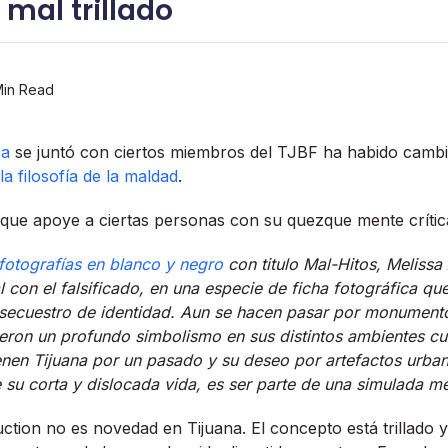
l mal trillado
in Read
ca
se juntó con ciertos miembros del TJBF ha habido cambi
la filosofí­a de la maldad
.
que apoye a ciertas personas con su quezque mente crí­tic
fotografí­as en blanco y negro
con titulo Mal-Hitos, Melissa
al con el falsificado, en una especie de ficha fotográfica q
 secuestro de identidad. Aun se hacen pasar por monument
eron un profundo simbolismo en sus distintos ambientes cul
ienen Tijuana por un pasado y su deseo por artefactos urba
 su corta y dislocada vida, es ser parte de una simulada m
tion no es novedad en Tijuana. El concepto está trillado y