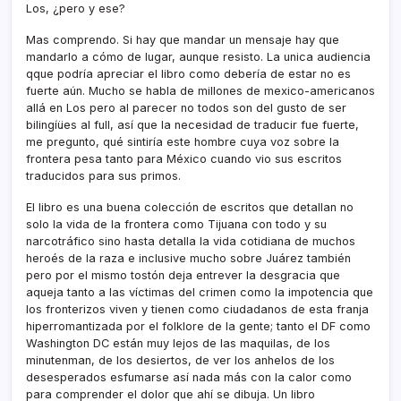
Los, ¿pero y ese?
Mas comprendo. Si hay que mandar un mensaje hay que
mandarlo a cómo de lugar, aunque resisto. La unica audiencia
qque podrí­a apreciar el libro como deberí­a de estar no es
fuerte aún. Mucho se habla de millones de mexico-americanos
allá en Los pero al parecer no todos son del gusto de ser
bilingíües al full, así­ que la necesidad de traducir fue fuerte,
me pregunto, qué sintirí­a este hombre cuya voz sobre la
frontera pesa tanto para México cuando vio sus escritos
traducidos para sus primos.
El libro es una buena colección de escritos que detallan no
solo la vida de la frontera como Tijuana con todo y su
narcotráfico sino hasta detalla la vida cotidiana de muchos
heroés de la raza e inclusive mucho sobre Juárez también
pero por el mismo tostón deja entrever la desgracia que
aqueja tanto a las ví­ctimas del crimen como la impotencia que
los fronterizos viven y tienen como ciudadanos de esta franja
hiperromantizada por el folklore de la gente; tanto el DF como
Washington DC están muy lejos de las maquilas, de los
minutenman, de los desiertos, de ver los anhelos de los
desesperados esfumarse así­ nada más con la calor como
para comprender el dolor que ahí­ se dibuja. Un libro