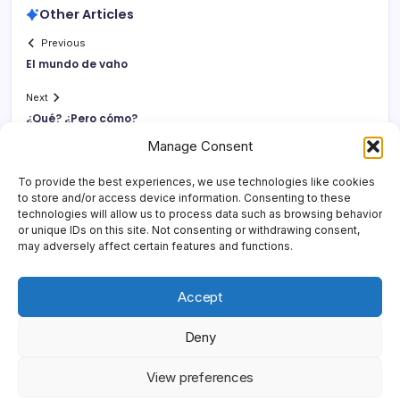
Other Articles
Previous
El mundo de vaho
Next
¿Qué? ¿Pero cómo?
Manage Consent
To provide the best experiences, we use technologies like cookies
to store and/or access device information. Consenting to these
technologies will allow us to process data such as browsing behavior
or unique IDs on this site. Not consenting or withdrawing consent,
may adversely affect certain features and functions.
Accept
Deny
Copyright 2026 —
Yonder Lies It
. All rights reserved.
Blogsy
View preferences
WordPress Theme