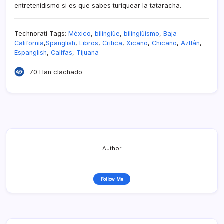
entretenidismo si es que sabes turiquear la tataracha.
Technorati Tags:
México
,
bilingíüe
,
bilingíüismo
,
Baja
California
,
Spanglish
,
Libros
,
Critica
,
Xicano
,
Chicano
,
Aztlán
,
Espanglish
,
Califas
,
Tijuana
70 Han clachado
Author
Follow Me