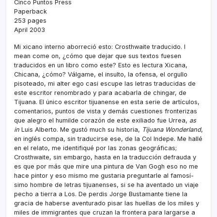
Cinco Puntos Press
Paperback
253 pages
April 2003
Mi xicano interno aborreció esto: Crosthwaite traducido. I
mean come on, ¿cómo que dejar que sus textos fuesen
traducidos en un libro como este? Esto es lectura Xicana,
Chicana, ¿cómo? Válgame, el insulto, la ofensa, el orgullo
pisoteado, mi alter ego casi escupe las letras traducidas de
este escritor renombrado y para acabarla de chingar, de
Tijuana. El único escritor tijuanense en esta serie de artí­culos,
comentarios, puntos de vista y demás cuestiones fronterizas
que alegro el humilde corazón de este exiliado fue Urrea,
as
in
Luis Alberto. Me gustó much su historia,
Tijuana Wonderland
,
en inglés compa, sin traducirse ese, de la Col Indepe. Me hallé
en el relato, me identifiqué por las zonas geográficas;
Crosthwaite, sin embargo, hasta en la traducción defrauda y
es que por más que mire una pintura de Van Gogh eso no me
hace pintor y eso mismo me gustaria preguntarle al famosí­
simo hombre de letras tijuanenses, si se ha aventado un viaje
pecho a tierra a Los. De perdis Jorge Bustamante tiene la
gracia de haberse aventurado pisar las huellas de los miles y
miles de immigrantes que cruzan la frontera para largarse a