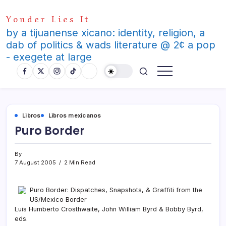
Skip
Yonder Lies It
to
content
by a tijuanense xicano: identity, religion, a
dab of politics & wads literature @ 2¢ a pop
- exegete at large
Libros
Libros mexicanos
Puro Border
By
7 August 2005
2 Min Read
Puro Border: Dispatches, Snapshots, & Graffiti from the
US/Mexico Border
Luis Humberto Crosthwaite, John William Byrd & Bobby Byrd,
eds.