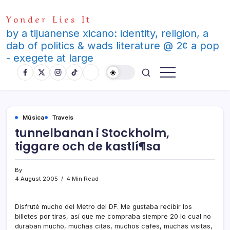
Skip
Yonder Lies It
to
content
by a tijuanense xicano: identity, religion, a
dab of politics & wads literature @ 2¢ a pop
- exegete at large
Música
Travels
tunnelbanan i Stockholm,
tiggare och de kastlí¶sa
By
4 August 2005
4 Min Read
Disfruté mucho del Metro del DF. Me gustaba recibir los
billetes por tiras, así­ que me compraba siempre 20 lo cual no
duraban mucho, muchas citas, muchos cafes, muchas visitas,