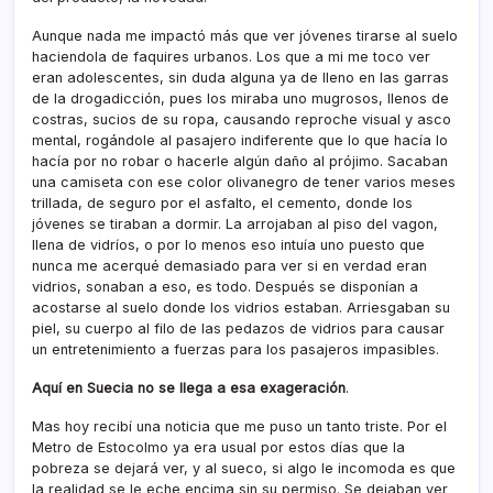
Aunque nada me impactó más que ver jóvenes tirarse al suelo
haciendola de faquires urbanos. Los que a mi me toco ver
eran adolescentes, sin duda alguna ya de lleno en las garras
de la drogadicción, pues los miraba uno mugrosos, llenos de
costras, sucios de su ropa, causando reproche visual y asco
mental, rogándole al pasajero indiferente que lo que hací­a lo
hací­a por no robar o hacerle algún daño al prójimo. Sacaban
una camiseta con ese color olivanegro de tener varios meses
trillada, de seguro por el asfalto, el cemento, donde los
jóvenes se tiraban a dormir. La arrojaban al piso del vagon,
llena de vidrí­os, o por lo menos eso intuí­a uno puesto que
nunca me acerqué demasiado para ver si en verdad eran
vidrios, sonaban a eso, es todo. Después se disponí­an a
acostarse al suelo donde los vidrios estaban. Arriesgaban su
piel, su cuerpo al filo de las pedazos de vidrios para causar
un entretenimiento a fuerzas para los pasajeros impasibles.
Aquí­ en Suecia no se llega a esa exageración
.
Mas hoy recibí­ una noticia que me puso un tanto triste. Por el
Metro de Estocolmo ya era usual por estos dí­as que la
pobreza se dejará ver, y al sueco, si algo le incomoda es que
la realidad se le eche encima sin su permiso. Se dejaban ver