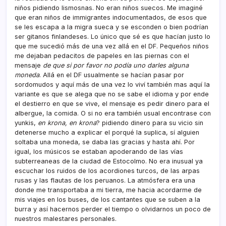
niños pidiendo lismosnas. No eran niños suecos. Me imaginé
que eran niños de immigrantes indocumentados, de esos que
se les escapa a la migra sueca y se esconden o bien podrí­an
ser gitanos finlandeses. Lo único que sé es que hací­an justo lo
que me sucedió más de una vez allá en el DF. Pequeños niños
me dejaban pedacitos de papeles en las piernas con el
mensaje
de que si por favor no podí­a uno darles alguna
moneda
. Allá en el DF usualmente se hací­an pasar por
sordomudos y aquí­ más de una vez lo viví­ también mas aquí­ la
variante es que se alega que no se sabe el idioma y por ende
el destierro en que se vive, el mensaje es pedir dinero para el
albergue, la comida. O si no era también usual encontrase con
yunkis,
en krona, en krona
? pidiendo dinero para su vicio sin
detenerse mucho a explicar el porqué la suplica, sí­ alguien
soltaba una moneda, se daba las gracias y hasta ahí­. Por
igual, los músicos se estaban apoderando de las ví­as
subterreaneas de la ciudad de Estocolmo. No era inusual ya
escuchar los ruidos de los acordiones turcos, de las arpas
rusas y las flautas de los peruanos. La atmósfera era una
donde me transportaba a mi tierra, me hacia acordarme de
mis viajes en los buses, de los cantantes que se suben a la
burra y así­ hacernos perder el tiempo o olvidarnos un poco de
nuestros malestares personales.