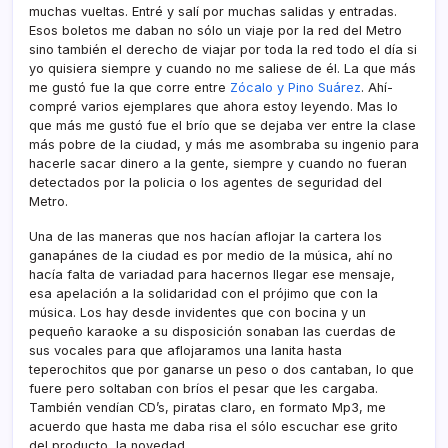
muchas vueltas. Entré y salí­ por muchas salidas y entradas.
Esos boletos me daban no sólo un viaje por la red del Metro
sino también el derecho de viajar por toda la red todo el dí­a si
yo quisiera siempre y cuando no me saliese de él. La que más
me gustó fue la que corre entre
Zócalo y Pino Suárez
. Ahí­
compré varios ejemplares que ahora estoy leyendo. Mas lo
que más me gustó fue el brí­o que se dejaba ver entre la clase
más pobre de la ciudad, y más me asombraba su ingenio para
hacerle sacar dinero a la gente, siempre y cuando no fueran
detectados por la policia o los agentes de seguridad del
Metro.
Una de las maneras que nos hací­an aflojar la cartera los
ganapánes de la ciudad es por medio de la música, ahí­ no
hací­a falta de variadad para hacernos llegar ese mensaje,
esa apelación a la solidaridad con el prójimo que con la
música. Los hay desde invidentes que con bocina y un
pequeño karaoke a su disposición sonaban las cuerdas de
sus vocales para que aflojaramos una lanita hasta
teperochitos que por ganarse un peso o dos cantaban, lo que
fuere pero soltaban con brí­os el pesar que les cargaba.
También vendí­an CD’s, piratas claro, en formato Mp3, me
acuerdo que hasta me daba risa el sólo escuchar ese grito
del producto, la novedad.