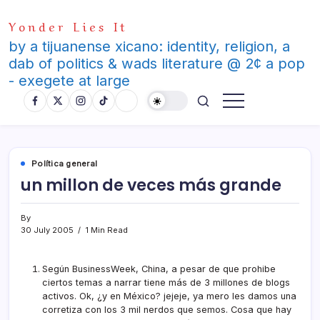
Skip
Yonder Lies It
to
content
by a tijuanense xicano: identity, religion, a
dab of politics & wads literature @ 2¢ a pop
- exegete at large
Polí­tica general
un millon de veces más grande
By
30 July 2005
1 Min Read
Según
BusinessWeek
, China, a pesar de que prohibe
ciertos temas a narrar tiene más de 3 millones de blogs
activos. Ok, ¿y en México? jejeje, ya mero les damos una
corretiza con los 3 mil nerdos que semos. Cosa que hay