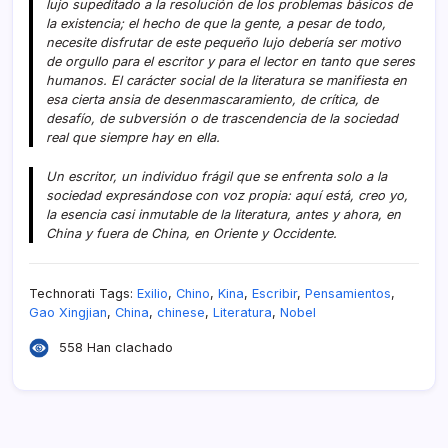
lujo supeditado a la resolución de los problemas básicos de
la existencia; el hecho de que la gente, a pesar de todo,
necesite disfrutar de este pequeño lujo deberí­a ser motivo
de orgullo para el escritor y para el lector en tanto que seres
humanos. El carácter social de la literatura se manifiesta en
esa cierta ansia de desenmascaramiento, de crí­tica, de
desafí­o, de subversión o de trascendencia de la sociedad
real que siempre hay en ella.
Un escritor, un individuo frágil que se enfrenta solo a la
sociedad expresándose con voz propia: aquí­ está, creo yo,
la esencia casi inmutable de la literatura, antes y ahora, en
China y fuera de China, en Oriente y Occidente.
Technorati Tags:
Exilio
,
Chino
,
Kina
,
Escribir
,
Pensamientos
,
Gao Xingjian
,
China
,
chinese
,
Literatura
,
Nobel
558 Han clachado