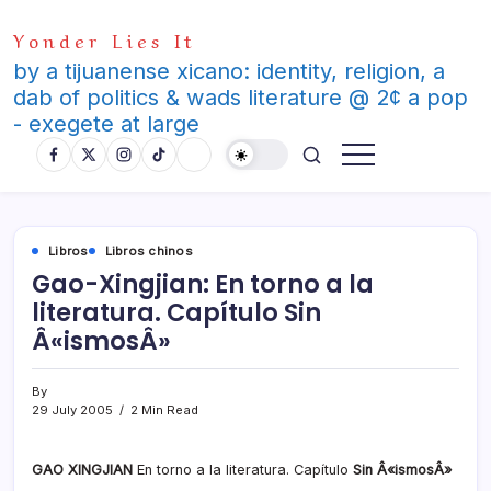
Skip
Yonder Lies It
to
content
by a tijuanense xicano: identity, religion, a
dab of politics & wads literature @ 2¢ a pop
- exegete at large
Libros
Libros chinos
Gao-Xingjian: En torno a la
literatura. Capí­tulo Sin
Â«ismosÂ»
By
29 July 2005
2 Min Read
GAO XINGJIAN
En torno a la literatura. Capí­tulo
Sin Â«ismosÂ»