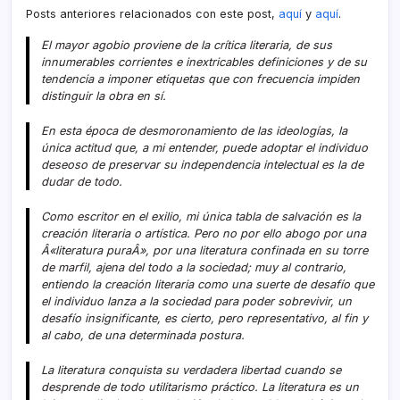
Posts anteriores relacionados con este post,
aquí­
y
aquí­
.
El mayor agobio proviene de la crí­tica literaria, de sus
innumerables corrientes e inextricables definiciones y de su
tendencia a imponer etiquetas que con frecuencia impiden
distinguir la obra en sí­.
En esta época de desmoronamiento de las ideologí­as, la
única actitud que, a mi entender, puede adoptar el individuo
deseoso de preservar su independencia intelectual es la de
dudar de todo.
Como escritor en el exilio, mi única tabla de salvación es la
creación literaria o artí­stica. Pero no por ello abogo por una
Â«literatura puraÂ», por una literatura confinada en su torre
de marfil, ajena del todo a la sociedad; muy al contrario,
entiendo la creación literaria como una suerte de desafí­o que
el individuo lanza a la sociedad para poder sobrevivir, un
desafí­o insignificante, es cierto, pero representativo, al fin y
al cabo, de una determinada postura.
La literatura conquista su verdadera libertad cuando se
desprende de todo utilitarismo práctico. La literatura es un