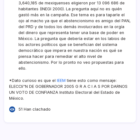
3,640,185 de mexiquenses eligieron por 13 096 686 de
habitantes (INEGI 2000). La pregunta aquí­ no es quién
gastó más en la campaña. Ese tema es para taparle el
ojo al macho ya que el abstencionismo es amigo del PAN,
del PRD y de todos los demás involucrados en la orgí­a
del dinero que representa tener una base de poder en
México. La pregunta que deberí­a estar en los labios de
los actores polí­ticos que se benefician del sistema
democrático que impera en nuestra nación es qué se
piensa hacer para remediar el alto nivel de
abstencionismo. Por lo pronto no veo propuestas para
ello.
*Dato curioso es que el
IEEM
tiene esto como mensaje:
ELECCIí“N DE GOBERNADOR 2005 G R A C I A S POR DARNOS
UN VOTO DE CONFIANZA Instituto Electoral del Estado de
México.
51 Han clachado