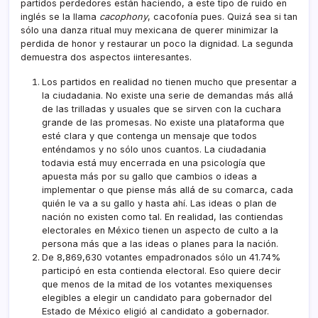
partidos perdedores están haciendo, a este tipo de ruido en
inglés se la llama
cacophony
, cacofoní­a pues. Quizá sea si tan
sólo una danza ritual muy mexicana de querer minimizar la
perdida de honor y restaurar un poco la dignidad. La segunda
demuestra dos aspectos iinteresantes.
Los partidos en realidad no tienen mucho que presentar a
la ciudadania. No existe una serie de demandas más allá
de las trilladas y usuales que se sirven con la cuchara
grande de las promesas. No existe una plataforma que
esté clara y que contenga un mensaje que todos
enténdamos y no sólo unos cuantos. La ciudadania
todavia está muy encerrada en una psicologí­a que
apuesta más por su gallo que cambios o ideas a
implementar o que piense más allá de su comarca, cada
quién le va a su gallo y hasta ahí­. Las ideas o plan de
nación no existen como tal. En realidad, las contiendas
electorales en México tienen un aspecto de culto a la
persona más que a las ideas o planes para la nación.
De 8,869,630 votantes empadronados sólo un 41.74%
participó en esta contienda electoral. Eso quiere decir
que menos de la mitad de los votantes mexiquenses
elegibles a elegir un candidato para gobernador del
Estado de México eligió al candidato a gobernador.