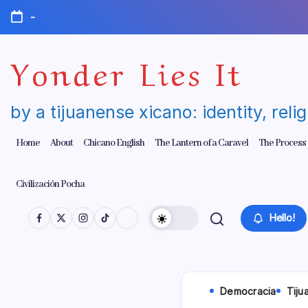
Skip
-
to
content
Yonder Lies It
by a tijuanense xicano: identity, reli
Home
About
Chicano English
The Lantern of a Caravel
The Process
Civilización Pocha
Hello!
Democracia
Tiju