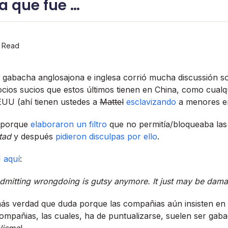
 que fue …
n Read
a gabacha anglosajona e inglesa corrió mucha discussión 
ocios sucios que estos últimos tienen en China, como cual
UU (ahí­ tienen ustedes a
Mattel
esclavizando
a menores en
ó porque
elaboraron un filtro
que no permití­a/bloqueaba las
tad
y después
pidieron disculpas por ello
.
J
aquí­
:
admitting wrongdoing is gutsy anymore. It just may be dama
ás verdad que duda porque las compañias aún insisten en 
ompañias, las cuales, ha de puntualizarse, suelen ser gab
lismo
!