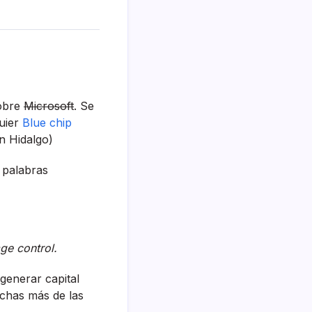
sobre
Microsoft
. Se
quier
Blue chip
 Hidalgo)
 palabras
ge control.
generar capital
achas más de las