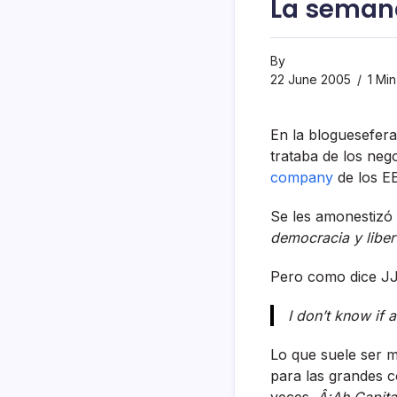
La semana
By
22 June 2005
1 Mi
En la bloguesefer
trataba de los neg
company
de los EE
Se les amonestiz
democracia y liber
Pero como dice J
I don’t know if 
Lo que suele ser m
para las grandes c
veces.
Â¡Ah Capita