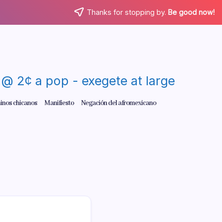
Thanks for stopping by.
Be good now!
re @ 2¢ a pop - exegete at large
inos chicanos
Manifiesto
Negación del afromexicano