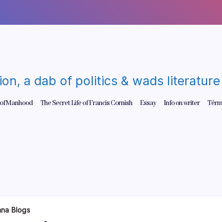
gion, a dab of politics & wads literatu
 of Manhood
The Secret Life of Francis Cornish
Essay
Info on writer
Térm
ana Blogs