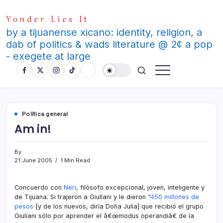
Skip
Yonder Lies It
to
content
by a tijuanense xicano: identity, religion, a
dab of politics & wads literature @ 2¢ a pop
- exegete at large
Polí­tica general
Am in!
By
21 June 2005
1 Min Read
Concuerdo con
Neri
, filósofo excepcional, joven, inteligente y
de Tijuana. Si trajeron a Giullani y le dieron “
450 millones de
pesos
[y de los nuevos, dirí­a Doña Julia] que recibió el grupo
Giuliani sólo por aprender el â€œmodus operandiâ€ de la