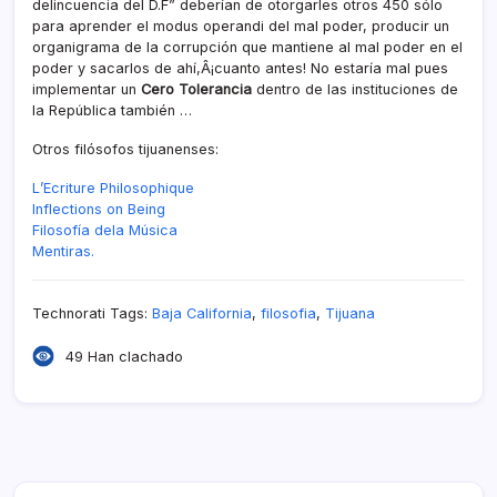
delincuencia del D.F” deberí­an de otorgarles otros 450 sólo
para aprender el modus operandi del mal poder, producir un
organigrama de la corrupción que mantiene al mal poder en el
poder y sacarlos de ahí­,Â¡cuanto antes! No estarí­a mal pues
implementar un
Cero Tolerancia
dentro de las instituciones de
la República también …
Otros filósofos tijuanenses:
L’Ecriture Philosophique
Inflections on Being
Filosofí­a dela Música
Mentiras.
Technorati Tags:
Baja California
,
filosofia
,
Tijuana
49 Han clachado