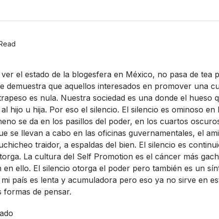
 Read
ver el estado de la blogesfera en México, no pasa de tea p
e demuestra que aquellos interesados en promover una cult
ntrapeso es nula. Nuestra sociedad es una donde el hueso
l hijo u hija. Por eso el silencio. El silencio es ominoso e
no se da en los pasillos del poder, en los cuartos oscuro
 que se llevan a cabo en las oficinas guvernamentales, el am
hicheo traidor, a espaldas del bien. El silencio es continu
a otorga. La cultura del Self Promotion es el cáncer más ga
 en ello. El silencio otorga el poder pero también es un sí
n mi paí­s es lenta y acumuladora pero eso ya no sirve en es
 formas de pensar.
hado