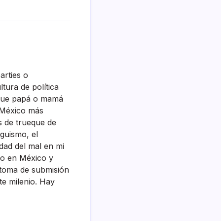
arties o
ura de polí­tica
 que papá o mamá
n México más
s de trueque de
iguismo, el
idad del mal en mi
cho en México y
­ntoma de submisión
te milenio. Hay