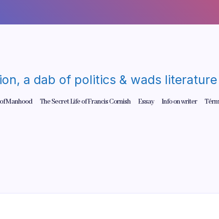
gion, a dab of politics & wads literatu
 of Manhood
The Secret Life of Francis Cornish
Essay
Info on writer
Térm