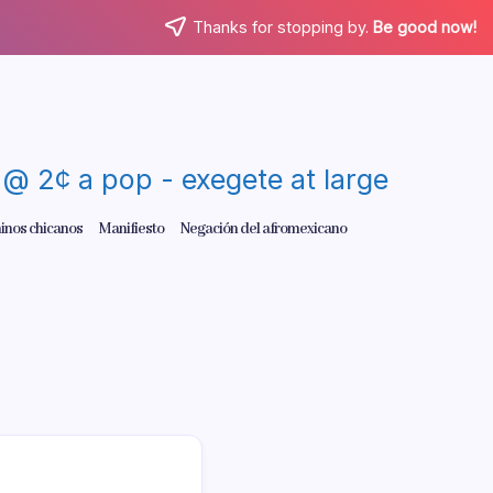
Thanks for stopping by.
Be good now!
re @ 2¢ a pop - exegete at large
inos chicanos
Manifiesto
Negación del afromexicano