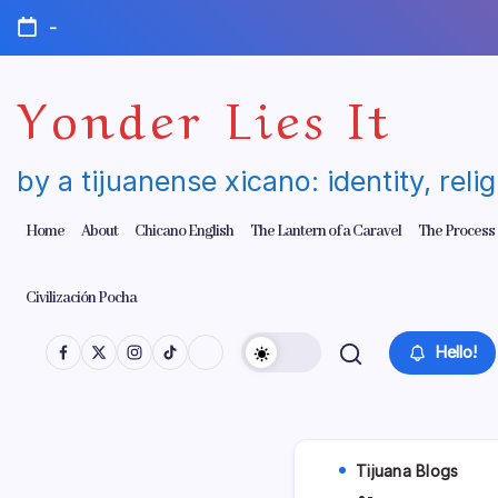
Skip
-
to
content
Yonder Lies It
by a tijuanense xicano: identity, reli
Home
About
Chicano English
The Lantern of a Caravel
The Process
Civilización Pocha
Hello!
Tijuana Blogs