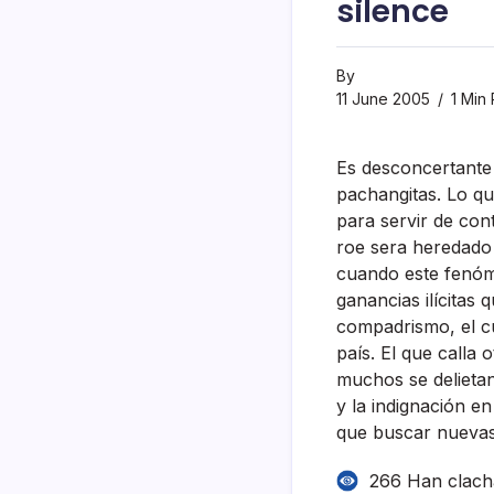
silence
By
11 June 2005
1 Min
Es desconcertante 
pachangitas. Lo qu
para servir de co
roe sera heredado a
cuando este fenóme
ganancias ilí­citas
compadrismo, el cuc
paí­s. El que call
muchos se delietan
y la indignación e
que buscar nuevas
266 Han clac