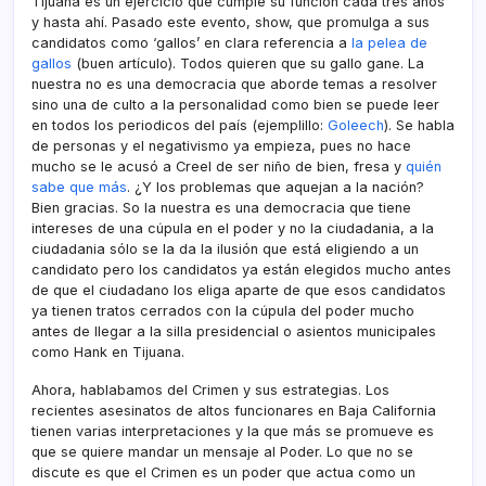
Tijuana es un ejercicio que cumple su función cada tres años
y hasta ahí­. Pasado este evento, show, que promulga a sus
candidatos como ‘gallos’ en clara referencia a
la pelea de
gallos
(buen artí­culo). Todos quieren que su gallo gane. La
nuestra no es una democracia que aborde temas a resolver
sino una de culto a la personalidad como bien se puede leer
en todos los periodicos del paí­s (ejemplillo:
Goleech
). Se habla
de personas y el negativismo ya empieza, pues no hace
mucho se le acusó a Creel de ser niño de bien, fresa y
quién
sabe que más
. ¿Y los problemas que aquejan a la nación?
Bien gracias. So la nuestra es una democracia que tiene
intereses de una cúpula en el poder y no la ciudadania, a la
ciudadania sólo se la da la ilusión que está eligiendo a un
candidato pero los candidatos ya están elegidos mucho antes
de que el ciudadano los eliga aparte de que esos candidatos
ya tienen tratos cerrados con la cúpula del poder mucho
antes de llegar a la silla presidencial o asientos municipales
como Hank en Tijuana.
Ahora, hablabamos del Crimen y sus estrategias. Los
recientes asesinatos de altos funcionares en Baja California
tienen varias interpretaciones y la que más se promueve es
que se quiere mandar un mensaje al Poder. Lo que no se
discute es que el Crimen es un poder que actua como un