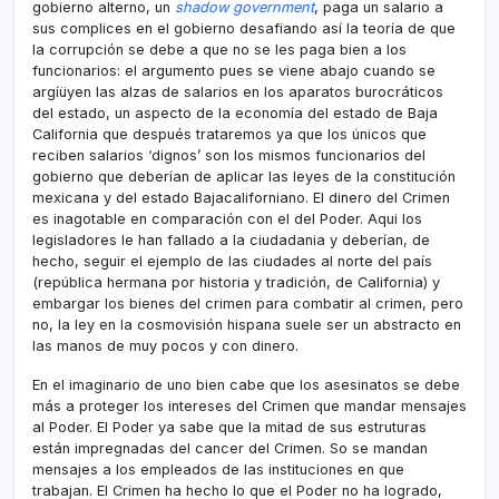
gobierno alterno, un
shadow government
, paga un salario a
sus complices en el gobierno desafiando así­ la teorí­a de que
la corrupción se debe a que no se les paga bien a los
funcionarios: el argumento pues se viene abajo cuando se
argíüyen las alzas de salarios en los aparatos burocráticos
del estado, un aspecto de la economí­a del estado de Baja
California que después trataremos ya que los únicos que
reciben salarios ‘dignos’ son los mismos funcionarios del
gobierno que deberí­an de aplicar las leyes de la constitución
mexicana y del estado Bajacaliforniano. El dinero del Crimen
es inagotable en comparación con el del Poder. Aqui los
legisladores le han fallado a la ciudadania y deberí­an, de
hecho, seguir el ejemplo de las ciudades al norte del paí­s
(república hermana por historia y tradición, de California) y
embargar los bienes del crimen para combatir al crimen, pero
no, la ley en la cosmovisión hispana suele ser un abstracto en
las manos de muy pocos y con dinero.
En el imaginario de uno bien cabe que los asesinatos se debe
más a proteger los intereses del Crimen que mandar mensajes
al Poder. El Poder ya sabe que la mitad de sus estruturas
están impregnadas del cancer del Crimen. So se mandan
mensajes a los empleados de las instituciones en que
trabajan. El Crimen ha hecho lo que el Poder no ha logrado,