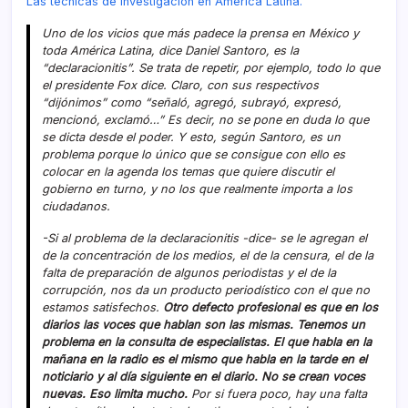
Las técnicas de investigación en América Latina.
Uno de los vicios que más padece la prensa en México y
toda América Latina, dice Daniel Santoro, es la
“declaracionitis”. Se trata de repetir, por ejemplo, todo lo que
el presidente Fox dice. Claro, con sus respectivos
“dijónimos” como “señaló, agregó, subrayó, expresó,
mencionó, exclamó…” Es decir, no se pone en duda lo que
se dicta desde el poder. Y esto, según Santoro, es un
problema porque lo único que se consigue con ello es
colocar en la agenda los temas que quiere discutir el
gobierno en turno, y no los que realmente importa a los
ciudadanos.
-Si al problema de la declaracionitis -dice- se le agregan el
de la concentración de los medios, el de la censura, el de la
falta de preparación de algunos periodistas y el de la
corrupción, nos da un producto periodí­stico con el que no
estamos satisfechos.
Otro defecto profesional es que en los
diarios las voces que hablan son las mismas. Tenemos un
problema en la consulta de especialistas. El que habla en la
mañana en la radio es el mismo que habla en la tarde en el
noticiario y al dí­a siguiente en el diario. No se crean voces
nuevas. Eso limita mucho.
Por si fuera poco, hay una falta