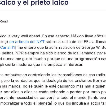
saico y el prieto laico
 Read
xico is very well ahead. En ese aspecto México lleva años l
ding)
un artí­culo del NYT
sobre la radio de los EEUU llam
l
Canal 11
] me entero que la administración de George W. Bu
e pelitos. NPR siempre ha sido blanco de los llamados
conse
mi nunca me gustó mucho porque es una programación casi
lí­ cierta madurez que me empezó a interesar.
os ombudsman controlando las transmisiones de esa radio
pero la verdad es que la ideologí­a de los cristianos Born 
 las manos, no sé quién le esté causando más mal a quién 
 por ellos o ellos se están echando a perder por tanto po
erviente necesidad de convertir a todo el mundo [tanto e
emocratizar a todo el planeta] lo que los impulsa a actos t