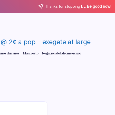
Thanks for stopping by.
Be good now!
re @ 2¢ a pop - exegete at large
inos chicanos
Manifiesto
Negación del afromexicano