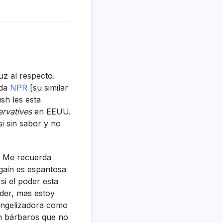
uz al respecto.
ada
NPR
[su similar
sh les esta
rvatives
en EEUU.
 sin sabor y no
. Me recuerda
again es espantosa
si el poder esta
der, mas estoy
vangelizadora como
an bárbaros que no