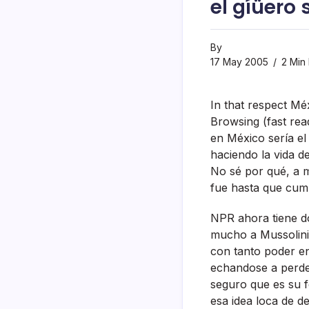
el gíüero 
By
17 May 2005
2 Min
In that respect Mé
Browsing (fast rea
en México serí­a e
haciendo la vida d
No sé por qué, a 
fue hasta que cump
NPR ahora tiene d
mucho a Mussolini 
con tanto poder en
echandose a perder
seguro que es su f
esa idea loca de d