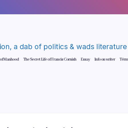
gion, a dab of politics & wads literatu
 of Manhood
The Secret Life of Francis Cornish
Essay
Info on writer
Térm