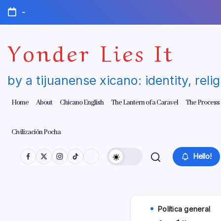
Skip
-
to
content
Yonder Lies It
by a tijuanense xicano: identity, reli
Home
About
Chicano English
The Lantern of a Caravel
The Process
Civilización Pocha
Hello!
Polí­tica general