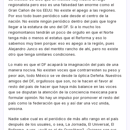
regionalista pero eso es una falsedad tan enorme como el
Gran Cañon de los EEUU. No existe el apego a las regiones.
Por eso todo buen periódico sale desde el centro de la
nación. No existe ningún periódico dentro del paí­s que logre
llegar a la estatura de uno del DF. Si a lo mucho los
regiomontanos tendrán un poco de orgullo en que el Norte
tenga más o menos el estatus que el Reforma y eso lo
sabemos muy bien porque: eso es apego a la región, pues
Alejandro Junco es del meritito rancho de ahí­, pero no existe
otro que tenga simí­lares condiciones.
Lo malo es que el DF acapará la imaginación del paí­s de una
manera nociva. No existen voces que contrarresten su peso y
peor aún, todo México se ve desde la óptica Defeña. Nuestros
amigos del DF, orgullosos que son, no le hacen el favor al
resto del paí­s de hacer que haya más balance en las voces
que se disputan la atención de la conciencia mexicana para
formular opinión. No hay un impulso por promover el resto del
paí­s como la federación que es y así­ dar una voz unida,
unisona.
Nadie sabe cual es el periódico de más alto rango en el paí­s
después de los usuales, o sea, La Jornada, El Universal, El
Reforma, a ver, ¿cuál es el de Querétaro? ¿Quienes son sus