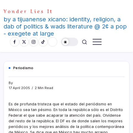
Skip
Yonder Lies It
to
content
by a tijuanense xicano: identity, religion, a
dab of politics & wads literature @ 2¢ a pop
- exegete at large
Periodismo
By
17 April 2005
2 Min Read
Es de profunda tristeza que el estado del periódismo en
México sea tan pésimo. En toda la república sólo es el Distrito
Federal el que sabe acaparar la atención del paí­s. Olví­dense
del resto de la república. El DF es de donde salen los mejores
periódicos y los mejores análisis de la polí­tica contemporánea
de México. Se dice que en México hay mucho arraigo