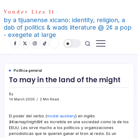
Skip
Yonder Lies It
to
content
by a tijuanense xicano: identity, religion, a
dab of politics & wads literature @ 2¢ a pop
- exegete at large
Polí­tica general
To may in the land of the might
By
14 March 2005
2 Min Read
El poder del verbo (
modal auxiliary
) en inglés
â€œ
may/might
â€ es increible en una sociedad como la de los
EEUU. Les sirve mucho a los polí­ticos y organizaciones
periodí­sticas que le quieren ganar el tiron al resto. Es un