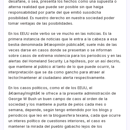
desafane, o sea, presenta los hechos como una supuesta o
alterna realidad que puede ser posible sin que haiga
responsabilidad por parte del que emitió susodicha
posibilidad. Es nuestro derecho en nuestra sociedad poder
tomar ventajas de las posibilidades.
En los EEUU este verbo se ve mucho en las noticias. Es la
primera instancia de noticias que le entra a la cabeza a esa
bestia denominada â€œopinión públicaâ€; suele más de las
veces darse en casos donde se presentan o se informan
sobre casos de extrema violencia para los periodicos y en las
alertas del Homeland Security. La hipótesis, por un así­ decirlo,
que mantiene al público al tanto de lo que puede ocurrir, la
interpretación que se da como gancho para atraer al
lector/mantener al ciudadano alerta respectivamente.
En los casos politicos, como el de los EEUU, el
â€œmay/mightâ€ le ofrece a la presente administración de
George W Bush un buen campo de caos al orden de la
sociedad y los mantiene a punta de pelos cada mes o
semana, depende, según tengo entendido por los blogs y
periodicos que leo en la bloguesfera texana, cada que ocurre
un interes polí­tico de cuestiones interiores, el caso es
mantener la mirada del pueblo gabacho lejos de los