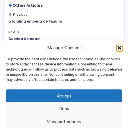
Other Articles
Previous
a la alma en pena de Tijuana
Next
Querida Soledad
Manage Consent
To provide the best experiences, we use technologies like cookies
to store and/or access device information. Consenting to these
technologies will allow us to process data such as browsing behavior
or unique IDs on this site. Not consenting or withdrawing consent,
may adversely affect certain features and functions.
Accept
Deny
Copyright 2026 —
Yonder Lies It
. All rights reserved.
Blogsy
View preferences
WordPress Theme