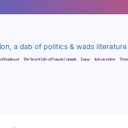
gion, a dab of politics & wads literatu
 of Manhood
The Secret Life of Francis Cornish
Essay
Info on writer
Térm