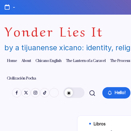
Skip
-
to
content
Yonder Lies It
by a tijuanense xicano: identity, reli
Home
About
Chicano English
The Lantern of a Caravel
The Process
Civilización Pocha
Hello!
Libros