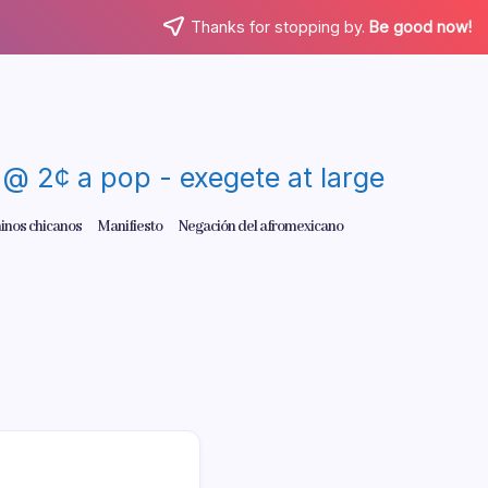
Thanks for stopping by.
Be good now!
re @ 2¢ a pop - exegete at large
inos chicanos
Manifiesto
Negación del afromexicano