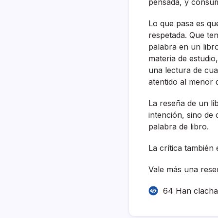
pensada, y consu
Lo que pasa es que
respetada. Que ten
palabra en un libr
materia de estudi
una lectura de cua
atentido al menor de
La reseña de un li
intención, sino de 
palabra de libro.
La crí­tica tambié
Vale más una reseñ
64 Han clach