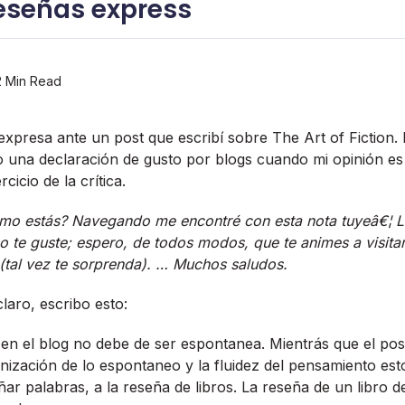
reseñas express
 Min Read
expresa ante un post que escribí­ sobre The Art of Fiction
 una declaración de gusto por blogs cuando mi opinión e
cicio de la crí­tica.
ómo estás? Navegando me encontré con esta nota tuyeâ€¦ 
no te guste; espero, de todos modos, que te animes a visit
tal vez te sorprenda). … Muchos saludos.
laro, escribo esto:
os en el blog no debe de ser espontanea. Mientrás que el pos
ización de lo espontaneo y la fluidez del pensamiento esto 
ar palabras, a la reseña de libros. La reseña de un libro d