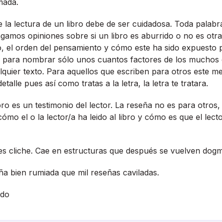
mada.
 la lectura de un libro debe de ser cuidadosa. Toda palabr
gamos opiniones sobre si un libro es aburrido o no es otra 
o, el orden del pensamiento y cómo este ha sido expuesto p
o, para nombrar sólo unos cuantos factores de los muchos 
lquier texto. Para aquellos que escriben para otros este m
talle pues así­ como tratas a la letra, la letra te tratara.
bro es un testimonio del lector. La reseña no es para otros
cómo el o la lector/a ha leido al libro y cómo es que el lecto
n es cliche. Cae en estructuras que después se vuelven dog
a bien rumiada que mil reseñas caviladas.
ado