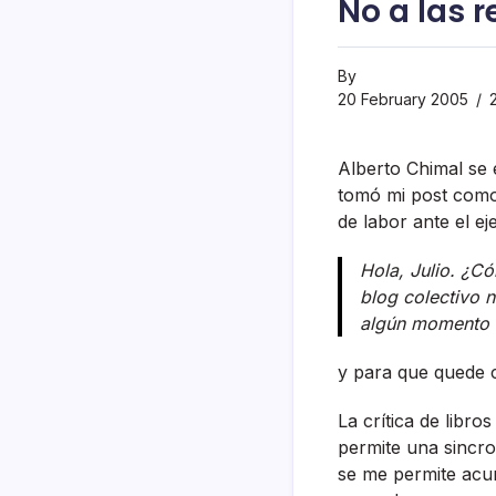
No a las 
By
20 February 2005
2
Alberto Chimal se 
tomó mi post como
de labor ante el ejer
Hola, Julio. ¿C
blog colectivo 
algún momento (
y para que quede c
La crí­tica de libr
permite una sincron
se me permite acuñ