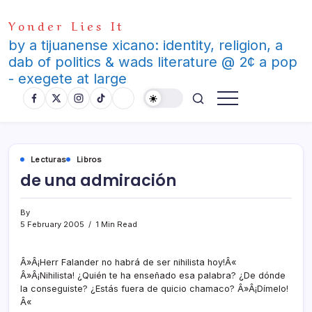
Skip
Yonder Lies It
to
content
by a tijuanense xicano: identity, religion, a
dab of politics & wads literature @ 2¢ a pop
- exegete at large
Lecturas
Libros
de una admiración
By
5 February 2005
1 Min Read
Â»Â¡Herr Falander no habrá de ser nihilista hoy!Â«
Â»Â¡Nihilista! ¿Quién te ha enseñado esa palabra? ¿De dónde
la conseguiste? ¿Estás fuera de quicio chamaco? Â»Â¡Dí­melo!
Â«