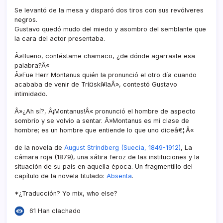
Se levantó de la mesa y disparó dos tiros con sus revólveres
negros.
Gustavo quedó mudo del miedo y asombro del semblante que
la cara del actor presentaba.
Â»Bueno, contéstame chamaco, ¿de dónde agarraste esa
palabra?Â«
Â»Fue Herr Montanus quién la pronunció el otro dí­a cuando
acababa de venir de Trí¤skí¥laÂ», contestó Gustavo
intimidado.
Â»¿Ah sí­?, Â¡Montanus!Â« pronunció el hombre de aspecto
sombrí­o y se volví­o a sentar. Â»Montanus es mi clase de
hombre; es un hombre que entiende lo que uno diceâ€¦.Â«
de la novela de
August Strindberg (Suecia, 1849-1912)
, La
cámara roja (1879), una sátira feroz de las instituciones y la
situación de su paí­s en aquella época. Un fragmentillo del
capí­tulo de la novela titulado:
Absenta
.
*¿Traducción? Yo mix, who else?
61 Han clachado