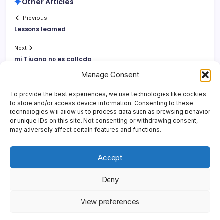
Other Articles
Previous
Lessons learned
Next
mi Tijuana no es callada
Manage Consent
To provide the best experiences, we use technologies like cookies
to store and/or access device information. Consenting to these
technologies will allow us to process data such as browsing behavior
or unique IDs on this site. Not consenting or withdrawing consent,
may adversely affect certain features and functions.
Accept
Deny
Copyright 2026 —
Yonder Lies It
. All rights reserved.
Blogsy
View preferences
WordPress Theme