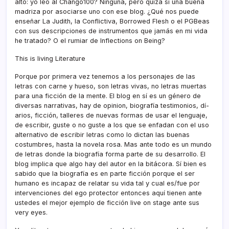
alto: yo leo al Chango100? Ninguna, pero quizá sí­ una buena
madriza por asociarse uno con ese blog. ¿Qué nos puede
enseñar La Judith, la Conflictiva, Borrowed Flesh o el PGBeas
con sus descripciones de instrumentos que jamás en mi vida
he tratado? O el rumiar de Inflections on Being?
This is living Literature
Porque por primera vez tenemos a los personajes de las
letras con carne y hueso, son letras vivas, no letras muertas
para una ficción de la mente. El blog en sí­ es un género de
diversas narrativas, hay de opinion, biografí­a testimonios, dí­
arios, ficción, talleres de nuevas formas de usar el lenguaje,
de escribir, guste o no guste a los que se enfadan con el uso
alternativo de escribir letras como lo dictan las buenas
costumbres, hasta la novela rosa. Mas ante todo es un mundo
de letras donde la biografí­a forma parte de su desarrollo. El
blog implica que algo hay del autor en la bitácora. Sí­ bien es
sabido que la biografí­a es en parte ficción porque el ser
humano es incapaz de relatar su vida tal y cual es/fue por
intervenciones del ego protector entonces aquí­ tienen ante
ustedes el mejor ejemplo de ficción live on stage ante sus
very eyes.