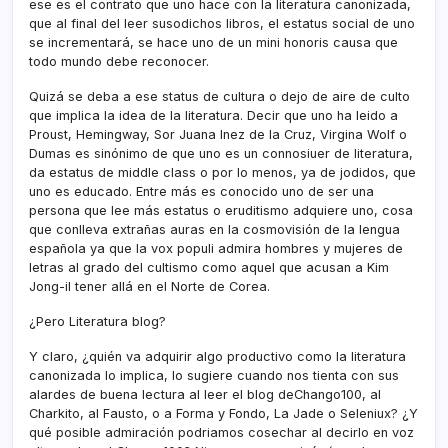
ese es el contrato que uno hace con la literatura canonizada,
que al final del leer susodichos libros, el estatus social de uno
se incrementará, se hace uno de un mini honoris causa que
todo mundo debe reconocer.
Quizá se deba a ese status de cultura o dejo de aire de culto
que implica la idea de la literatura. Decir que uno ha leido a
Proust, Hemingway, Sor Juana Inez de la Cruz, Virgina Wolf o
Dumas es sinónimo de que uno es un connosiuer de literatura,
da estatus de middle class o por lo menos, ya de jodidos, que
uno es educado. Entre más es conocido uno de ser una
persona que lee más estatus o eruditismo adquiere uno, cosa
que conlleva extrañas auras en la cosmovisión de la lengua
española ya que la vox populi admira hombres y mujeres de
letras al grado del cultismo como aquel que acusan a Kim
Jong-il tener allá en el Norte de Corea.
¿Pero Literatura blog?
Y claro, ¿quién va adquirir algo productivo como la literatura
canonizada lo implica, lo sugiere cuando nos tienta con sus
alardes de buena lectura al leer el blog deChango100, al
Charkito, al Fausto, o a Forma y Fondo, La Jade o Seleniux? ¿Y
qué posible admiración podriamos cosechar al decirlo en voz