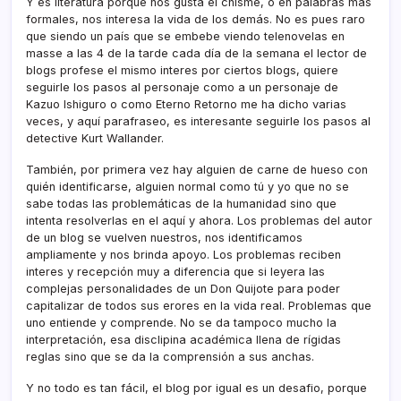
Y es literatura porque nos gusta el chisme, o en palabras más
formales, nos interesa la vida de los demás. No es pues raro
que siendo un paí­s que se embebe viendo telenovelas en
masse a las 4 de la tarde cada dí­a de la semana el lector de
blogs profese el mismo interes por ciertos blogs, quiere
seguirle los pasos al personaje como a un personaje de
Kazuo Ishiguro o como Eterno Retorno me ha dicho varias
veces, y aquí­ parafraseo, es interesante seguirle los pasos al
detective Kurt Wallander.
También, por primera vez hay alguien de carne de hueso con
quién identificarse, alguien normal como tú y yo que no se
sabe todas las problemáticas de la humanidad sino que
intenta resolverlas en el aquí­ y ahora. Los problemas del autor
de un blog se vuelven nuestros, nos identificamos
ampliamente y nos brinda apoyo. Los problemas reciben
interes y recepción muy a diferencia que si leyera las
complejas personalidades de un Don Quijote para poder
capitalizar de todos sus erores en la vida real. Problemas que
uno entiende y comprende. No se da tampoco mucho la
interpretación, esa disclipina académica llena de rí­gidas
reglas sino que se da la comprensión a sus anchas.
Y no todo es tan fácil, el blog por igual es un desafio, porque