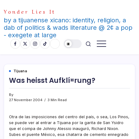
Skip
Yonder Lies It
to
content
by a tijuanense xicano: identity, religion, a
dab of politics & wads literature @ 2¢ a pop
- exegete at large
Tijuana
Was heisst Aufklí¤rung?
By
27 November 2004
3 Min Read
Otra de las imposiciones del centro del paí­s, o sea, Los Pinos,
se puede ver al entrar a Tijuana por la garita de San Ysidro
que el compa de Johnny Alessio inauguró, Richard Nixon.
Subes el puente México, esa chatarra de cemento ennegrado