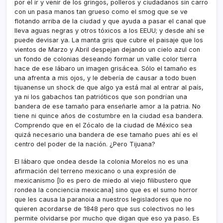
por el ir y venir de los gringos, polleros y ciudadanos sin carro
con un pasa manos tan grueso como el smog que se ve
flotando arriba de la ciudad y que ayuda a pasar el canal que
lleva aguas negras y otros tóxicos a los EEUU; y desde ahí­ se
puede devisar ya. La manta gris que cubre el paisaje que los
vientos de Marzo y Abril despejan dejando un cielo azul con
un fondo de colonias deseando formar un valle color tierra
hace de ese lábaro un imagen grisácea. Sólo el tamaño es
una afrenta a mis ojos, y le deberí­a de causar a todo buen
tijuanense un shock de que algo ya está mal al entrar al paí­s,
ya ni los gabachos tan patrióticos que son pondrí­an una
bandera de ese tamaño para enseñarle amor a la patria. No
tiene ni quince años de costumbre en la ciudad esa bandera.
Comprendo que en el Zócalo de la ciudad de México sea
quizá necesario una bandera de ese tamaño pues ahí­ es el
centro del poder de la nación. ¿Pero Tijuana?
El lábaro que ondea desde la colonia Morelos no es una
afirmación del terreno mexicano o una expresión de
mexicanismo [lo es pero de miedo al viejo filibustero que
rondea la conciencia mexicana] sino que es el sumo horror
que les causa la paranoia a nuestros legisladores que no
quieren acordarse de 1848 pero que sus colectivos no les
permite olvidarse por mucho que digan que eso ya paso. Es