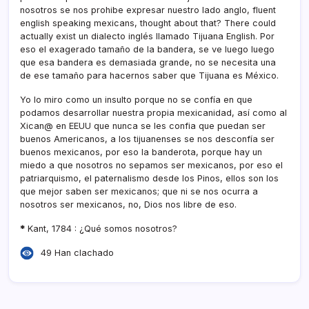
nosotros se nos prohibe expresar nuestro lado anglo, fluent
english speaking mexicans, thought about that? There could
actually exist un dialecto inglés llamado Tijuana English. Por
eso el exagerado tamaño de la bandera, se ve luego luego
que esa bandera es demasiada grande, no se necesita una
de ese tamaño para hacernos saber que Tijuana es México.
Yo lo miro como un insulto porque no se confí­a en que
podamos desarrollar nuestra propia mexicanidad, así­ como al
Xican@ en EEUU que nunca se les confia que puedan ser
buenos Americanos, a los tijuanenses se nos desconfí­a ser
buenos mexicanos, por eso la banderota, porque hay un
miedo a que nosotros no sepamos ser mexicanos, por eso el
patriarquismo, el paternalismo desde los Pinos, ellos son los
que mejor saben ser mexicanos; que ni se nos ocurra a
nosotros ser mexicanos, no, Dios nos libre de eso.
*
Kant, 1784 : ¿Qué somos nosotros?
49 Han clachado