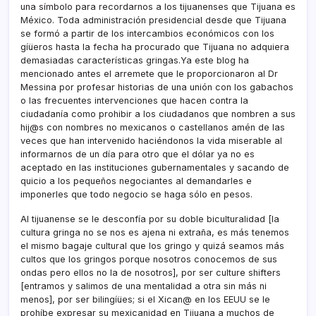
una sí­mbolo para recordarnos a los tijuanenses que Tijuana es
México. Toda administración presidencial desde que Tijuana
se formó a partir de los intercambios económicos con los
gíüeros hasta la fecha ha procurado que Tijuana no adquiera
demasiadas caracterí­sticas gringas.Ya este blog ha
mencionado antes el arremete que le proporcionaron al Dr
Messina por profesar historias de una unión con los gabachos
o las frecuentes intervenciones que hacen contra la
ciudadaní­a como prohibir a los ciudadanos que nombren a sus
hij@s con nombres no mexicanos o castellanos amén de las
veces que han intervenido haciéndonos la vida miserable al
informarnos de un dí­a para otro que el dólar ya no es
aceptado en las instituciones gubernamentales y sacando de
quicio a los pequeños negociantes al demandarles e
imponerles que todo negocio se haga sólo en pesos.
Al tijuanense se le desconfí­a por su doble biculturalidad [la
cultura gringa no se nos es ajena ni extraña, es más tenemos
el mismo bagaje cultural que los gringo y quizá seamos más
cultos que los gringos porque nosotros conocemos de sus
ondas pero ellos no la de nosotros], por ser culture shifters
[entramos y salimos de una mentalidad a otra sin más ni
menos], por ser bilingíües; si el Xican@ en los EEUU se le
prohí­be expresar su mexicanidad en Tijuana a muchos de