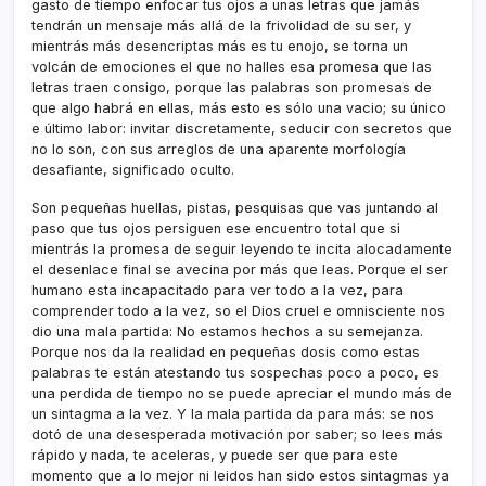
gasto de tiempo enfocar tus ojos a unas letras que jamás
tendrán un mensaje más allá de la frivolidad de su ser, y
mientrás más desencriptas más es tu enojo, se torna un
volcán de emociones el que no halles esa promesa que las
letras traen consigo, porque las palabras son promesas de
que algo habrá en ellas, más esto es sólo una vacio; su único
e último labor: invitar discretamente, seducir con secretos que
no lo son, con sus arreglos de una aparente morfologí­a
desafiante, significado oculto.
Son pequeñas huellas, pistas, pesquisas que vas juntando al
paso que tus ojos persiguen ese encuentro total que si
mientrás la promesa de seguir leyendo te incita alocadamente
el desenlace final se avecina por más que leas. Porque el ser
humano esta incapacitado para ver todo a la vez, para
comprender todo a la vez, so el Dios cruel e omnisciente nos
dio una mala partida: No estamos hechos a su semejanza.
Porque nos da la realidad en pequeñas dosis como estas
palabras te están atestando tus sospechas poco a poco, es
una perdida de tiempo no se puede apreciar el mundo más de
un sintagma a la vez. Y la mala partida da para más: se nos
dotó de una desesperada motivación por saber; so lees más
rápido y nada, te aceleras, y puede ser que para este
momento que a lo mejor ni leidos han sido estos sintagmas ya