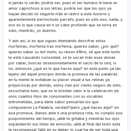
ni jamás lo serán, podrí­a ser, pues el ser humano le tiene un
amor caprichoso a sus letras, podrí­a ser que tus ojos ya
hayan decido no seguirle más el rastro a este ilusiorio y
aparentemente berrinchudo parrafo; pues es sólo eso, nada, y
eso es lo que causa en ti un calor profundo que se torna en
odio, mientrás, yo duermo.
Y aún así­, si es que sigues intentando descifrar estos
morfemas, morfema tras morfema, quieres saber, ¿por qué?
quieres saber su leif motiv, su raison d’être, sé que este texto
te está causando curiosidad, se te secan más esas ansias
por saber, buscas obsesionadamente el sací­o de tu sed, si
no, entonces ¿qué es lo que haces aquí­? en este punto ya tan
lejano del aquel principio donde la promesa de las palabras
en tu mente le invitaban su placer visual a tus retinas ya
prejuiciosas por demás, estoy cien por ciento seguro de esto,
escuchame bien, que no le brindan valor a la celebración de
unos cuantos hilos de consonantes con su vocables
entrometidas, para darle sabor pensarí­an los que
compusieron La Palabra, verdad?/pero ¿qué haces aquí­? sin
esa promesa, (tienes ante ti una promesa rota, no cumplió ese
posponimiento del tiempo, ¡allá! te gritaba y mientrás tus ojos
expandierón sus niñas de emoción, ¡allá al final del texto esta
la recompensa! falló en su deber, lo cual ha de ser toda una