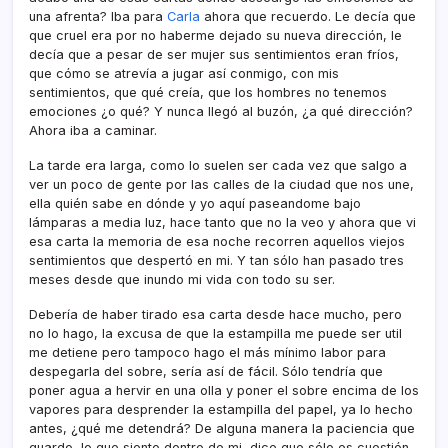
una afrenta? Iba para
Carla
ahora que recuerdo. Le decí­a que
que cruel era por no haberme dejado su nueva dirección, le
decí­a que a pesar de ser mujer sus sentimientos eran frí­os,
que cómo se atreví­a a jugar así­ conmigo, con mis
sentimientos, que qué creí­a, que los hombres no tenemos
emociones ¿o qué? Y nunca llegó al buzón, ¿a qué dirección?
Ahora iba a caminar.
La tarde era larga, como lo suelen ser cada vez que salgo a
ver un poco de gente por las calles de la ciudad que nos une,
ella quién sabe en dónde y yo aquí­ paseandome bajo
lámparas a media luz, hace tanto que no la veo y ahora que vi
esa carta la memoria de esa noche recorren aquellos viejos
sentimientos que despertó en mi. Y tan sólo han pasado tres
meses desde que inundo mi vida con todo su ser.
Deberí­a de haber tirado esa carta desde hace mucho, pero
no lo hago, la excusa de que la estampilla me puede ser util
me detiene pero tampoco hago el más mí­nimo labor para
despegarla del sobre, serí­a así­ de fácil. Sólo tendrí­a que
poner agua a hervir en una olla y poner el sobre encima de los
vapores para desprender la estampilla del papel, ya lo hecho
antes, ¿qué me detendrá? De alguna manera la paciencia que
guardo, lo que siento dentro de mi, dice que sólo es cuestión