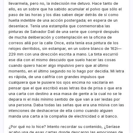
llevarmela, pero no, la indecisión me detuvo. Hace tanto de
ello, es un sobre que ha sabido acumular el polvo que sólo el
paso de las horas y los dí­as saben dejar detrás de sí­ como
huella indelible de una acción postergada; en espera de un
desenlace. Tení­a una estampilla que conmemoraba las
pinturas de Salvador Dalí­ de una serie que compré después
de mucha deliberación y contemplación en la oficina de
correos allá por la calle Once, esta tení­a esa pintura de los
relojes derritidos, sin estampar, en un sobre blanco de 162í—
229 mm con una dirección escrita a mano. La tinta escurrió
ese dí­a con el mismo descuido que suelo hacer las cosas
cuando quiero hacer algo impulsivo pero que al último
momento, en el último segundo no lo hago por decidí­a. Mi letra
es rápida, de una califrí­a con grandes impulsos que
cualquiera que le pusiere los ojos encima no vacilarí­a en
pensar que el que escribió esas letras iba de prisa o que era
una carta con destino a esa masa de gente a la cual no se le
depara ni el más mí­nimo sentido de que van a ser leidas por
una persona. Daba todas las señas que era una mí­siva con las
intenciones de deshacerse de ella como cuando alguien
manda una carta a la compañia de electricidad o al banco.
¿Por qué no lo hice? Intento recordar su contenido, ¿Serí­ase
acabo una de esas cartas donde descargo las emociones de