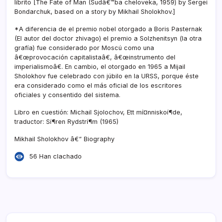
librito [The Fate of Man (Sudâ€™ba cheloveka, 1959) by Sergei
Bondarchuk, based on a story by Mikhail Sholokhov.]
*A diferencia de el premio nobel otorgado a Boris Pasternak
(El autor del doctor zhivago) el premio a Solzhenitsyn (la otra
grafí­a) fue considerado por Moscú como una
â€œprovocación capitalistaâ€, â€œinstrumento del
imperialismoâ€. En cambio, el otorgado en 1965 a Mijail
Sholokhov fue celebrado con júbilo en la URSS, porque éste
era considerado como el más oficial de los escritores
oficiales y consentido del sistema.
Libro en cuestión: Michail Sjolochov, Ett mí¤nniskoí¶de,
traductor: Sí¶ren Rydstrí¶m (1965)
Mikhail Sholokhov â€“ Biography
56 Han clachado