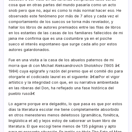
cosa que en otras partes del mundo pasarí­a como un acto
snob pero que no, aquí­ es como lo más normal hacer eso. He
observado este fenómeno por más de 7 años y cada vez el
comportamiento de los suecos se torna más revelador, y
hallar los libros de autores premiados entre las filas de libros
en los estantes de las casas de los familiares fallecidos de mi
jaina me confirma que es una costumbre ya en el psiche
sueco el interés espontaneo que surge cada año por estos
autores galardonados.
Fue en una visita a la casa de los abuelos paternos de mi
morra que di con Michail Aleksandrovich Sholokhov (1905 â€
1984) cuya epí­grafe y razón del premio que el comité dio para
otorgarle el codiciado laurel es el siguiente: â€œPor el vigor
artí­stico y la integridad con que, en su narrativa ambientada
en las riberas del Don, ha reflejado una fase histórica del
pueblo rusoâ€
Lo agarre porque era delgadito, lo que pasa es que por estos
dí­as la literatura escolar me tiene completamente absorbido
en otros menesteres menos deleitosos (gramática, fonética,
lingíüí­stica et al) y lejos estoy de saborear un buen libro de
literatura. El que escogí­ tiene menos de 135 páginas y apto
para mi presente situación. En inglés se titula The Fate of Man