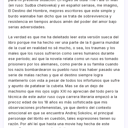
(en ruso: Sudba cheloveka) y en español seriase, me imagino,
El Destino del Hombre, mejores escritores que este simple y
burdo wannabe han dicho que se trata de sobrevivencia y
resistencia en tiempos arduos amén del poder del amor bajo
serias adversidades.
La verdad es que me ha deleitado leer esta versión sueca del
libro porque me ha hecho ver una parte de la II guerra mundial
de la cual en realidad no sé mucho, o sea, los traumas y los
males que los rusos sufrieron como seres humanos durante
ese perí­odo; así­ que la novela relata como un ruso es tomado
prisionero por los alemanes, como pierde a su familia cuando
los nazis bombardearon su pueblo ruso tras haber pasado una
serie de malas rachas y que el destino siempre logra
mantenerlo con vida a pesar de todos los infortunios que sufre
y apunto de patatear la cubeta. Mas se da un dejo de
machismo que mis ojos siglo XXI no aprecian del todo pero la
técnica de este autor ruso cuya carrera literaria empezó a la
precoz edad de los 18 años es más sofisticada que mis
observaciones profemenistas, ya que dentro del contexto
emocional en que se encuentra Andrej Sokolov, el principal
personaje del librito en cuestión, tales expresiones tienen su
razón. Por ahí­ leí­ que hasta una movie hay hecha de este