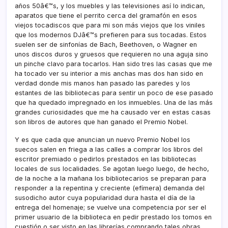
años 50â€™s, y los muebles y las televisiones así­ lo indican,
aparatos que tiene el perrito cerca del gramafón en esos
viejos tocadiscos que para mi son más viejos que los viniles
que los modernos DJâ€™s prefieren para sus tocadas. Estos
suelen ser de sinfoní­as de Bach, Beethoven, o Wagner en
unos discos duros y gruesos que requieren no una aguja sino
un pinche clavo para tocarlos. Han sido tres las casas que me
ha tocado ver su interior a mis anchas mas dos han sido en
verdad donde mis manos han pasado las paredes y los
estantes de las bibliotecas para sentir un poco de ese pasado
que ha quedado impregnado en los inmuebles. Una de las más
grandes curiosidades que me ha causado ver en estas casas
son libros de autores que han ganado el Premio Nobel.
Y es que cada que anuncian un nuevo Premio Nobel los
suecos salen en friega a las calles a comprar los libros del
escritor premiado o pedirlos prestados en las bibliotecas
locales de sus localidades. Se agotan luego luego, de hecho,
de la noche a la mañana los bibliotecarios se preparan para
responder a la repentina y creciente (efí­mera) demanda del
susodicho autor cuya popularidad dura hasta el dí­a de la
entrega del homenaje; se vuelve una competencia por ser el
primer usuario de la biblioteca en pedir prestado los tomos en
cuestión o ser visto en las librerí­as comprando tales obras