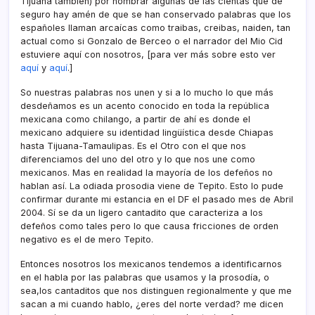
Tijuana también) por nombrar algunas de las cientas que de
seguro hay amén de que se han conservado palabras que los
españoles llaman arcaí­cas como traibas, creibas, naiden, tan
actual como si Gonzalo de Berceo o el narrador del Mio Cid
estuviere aquí­ con nosotros, [para ver más sobre esto ver
aquí­
y
aquí­
.]
So nuestras palabras nos unen y si a lo mucho lo que más
desdeñamos es un acento conocido en toda la república
mexicana como chilango, a partir de ahí­ es donde el
mexicano adquiere su identidad lingüí­stica desde Chiapas
hasta Tijuana-Tamaulipas. Es el Otro con el que nos
diferenciamos del uno del otro y lo que nos une como
mexicanos. Mas en realidad la mayoría de los defeños no
hablan así­. La odiada prosodia viene de Tepito. Esto lo pude
confirmar durante mi estancia en el DF el pasado mes de Abril
2004. Sí­ se da un ligero cantadito que caracteriza a los
defeños como tales pero lo que causa fricciones de orden
negativo es el de mero Tepito.
Entonces nosotros los mexicanos tendemos a identificarnos
en el habla por las palabras que usamos y la prosodí­a, o
sea,los cantaditos que nos distinguen regionalmente y que me
sacan a mi cuando hablo, ¿eres del norte verdad? me dicen