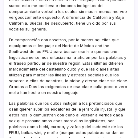
sueco esto me conlleva a rincones incógnitos del
comportamiento verbal a los cuales sin más ni menos me veo
vergosozamente expuesto. A diferencia de California y Baja
California, Suecia, he descubierto, tiene un oido por sus
vocales sui generis.
En comparación con nosotros, por lo menos aquellos que
espulgamos el lenguaje del Norte de México and the
Southwest de los EEUU para buscar ese hilo que nos une
lingüí­sticamente, nos entusiasma la afición por las palabras y
el fraseo particular de nuestra región. Estas últimas difieren
marcadamente del castellano culto y que las clases altas
utilizan para marcar las lí­neas y estratos sociales que los
separan a ellos de nosotros, la plebe y eterna clase sin clase.
Gracias a Dios las exigencias de esa clase culta poco o zero
mello han hecho en nuestro lenguaje.
Las palabras que los cultos instigan a los pretenciosos que
osan querer subir los escalones de la jerarquía injusta, y que
estos nos lo demuestran con ceño al voltear a vernos cada
vez que pronunciamos esas maravillas lingüí­sticas, son
palabras como bichi, curada, y zafos y del sudoeste de los
EEUU, baika, wini, y mofle (aunque estas palabras se dan en