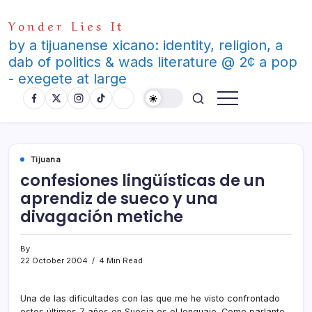
Skip
Yonder Lies It
to
content
by a tijuanense xicano: identity, religion, a
dab of politics & wads literature @ 2¢ a pop
- exegete at large
Tijuana
confesiones lingüí­sticas de un
aprendiz de sueco y una
divagación metiche
By
22 October 2004
4 Min Read
Una de las dificultades con las que me he visto confrontado
estos últimos 7 años en Suecia es el lenguaje. Como parlante