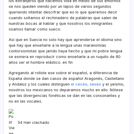
los extranjeros que hacemos vida en medio de sus entornos
se nos queden viendo por un lapso de varios segundos
queriendo intentar descifrar que es lo que queremos decir
cuando soltamos el rechinadero de palabras que salen de
nuestras bocas al hablar y que nosotros los inmigrantes
osamos llamar como sueco.
Así­ que en Suecia no solo hay que aprenderse el idioma sino
que hay que enseñarle a la lengua unas maranomí­as
contorsionistas que jamás haya hecho y que mi pobre lengua
se esmera en reproducir como enseñarle a un ruquito de 80
años ser el hombre elástico. en fin
Agregando al rollote ese sobre el español, a diferencia de
España donde se dan casos de español Aragonés, Castellano
y Andaluz y los cuales distinguen
el ceceo, seseo
y el yeí­smo,
nosotros los mexicanos no deparamos mucho en ello. Nótese
que las divergencias fonéticas se dan en las consonantes y
no en las vocales.
54 Han clachado