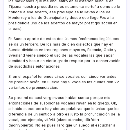
los mexicanos que me encuentro en el exterior. Aunque en
Tijuana nuestra prosodí­a no es netamente norteña como se le
conoce a ese acento, ese privilegio se lo llevan o los de
Monterrey o los de Guanajuato (y desde que llego Fox a la
presidencia uno de los acentos de mayor prestigio social en
el paí­s).
En Suecia aparte de estos dos últimos fenómenos lingüísticos
se da un tercero. De los más de cien dialectos que hay en
Suecia divididos en tres regiones mayores, Escania, Gotia y
Svealand viene siendo el uso de las vocales las que sacan
identidad y hasta en cierto grado respeto por la conservación
de susodichas entonaciones.
Si en el español tenemos cinco vocales con cinco variantes
de pronunciación, en Suecia hay 9 vocales las cuales dan 22
variantes de pronunciación:
So para mi es casi vergonzoso hablar sueco porque mis
entonaciones de susodichas vocales rayan en lo griego. Ok,
sí­ hablo sueco pero hay ciertas palabras que lo único que los
diferencia de un sentido a otro es justo la pronunciación de la
vocal, por ejemplo, vit/vitt (blanco/ancho; dör/dörr
(morir/puerta). No es pues raro que un sueco al escuchar a