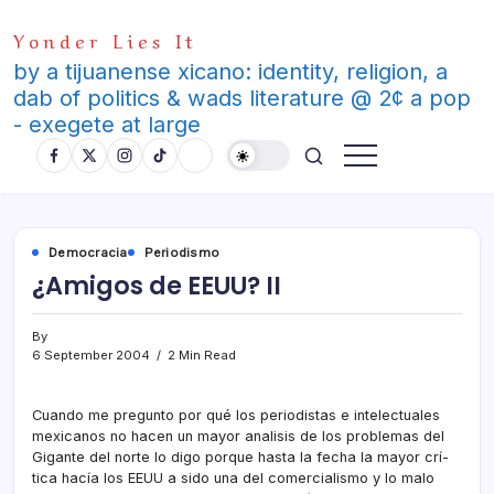
Skip
Yonder Lies It
to
content
by a tijuanense xicano: identity, religion, a
dab of politics & wads literature @ 2¢ a pop
- exegete at large
Democracia
Periodismo
¿Amigos de EEUU? II
By
6 September 2004
2 Min Read
Cuando me pregunto por qué los periodistas e intelectuales
mexicanos no hacen un mayor analisis de los problemas del
Gigante del norte lo digo porque hasta la fecha la mayor crí­
tica hací­a los EEUU a sido una del comercialismo y lo malo