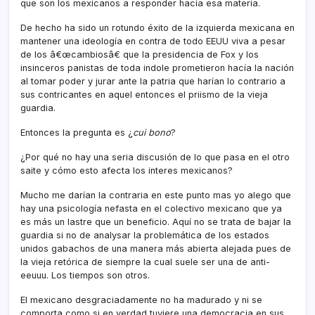
que son los mexicanos a responder hací­a esa materia.
De hecho ha sido un rotundo éxito de la izquierda mexicana en
mantener una ideologí­a en contra de todo EEUU viva a pesar
de los â€œcambiosâ€ que la presidencia de Fox y los
insinceros panistas de toda indole prometieron hací­a la nación
al tomar poder y jurar ante la patria que harí­an lo contrario a
sus contricantes en aquel entonces el priismo de la vieja
guardia.
Entonces la pregunta es ¿
cui bono
?
¿Por qué no hay una seria discusión de lo que pasa en el otro
saite y cómo esto afecta los interes mexicanos?
Mucho me darí­an la contraria en este punto mas yo alego que
hay una psicologí­a nefasta en el colectivo mexicano que ya
es más un lastre que un beneficio. Aquí­ no se trata de bajar la
guardia si no de analysar la problemática de los estados
unidos gabachos de una manera más abierta alejada pues de
la vieja retórica de siempre la cual suele ser una de anti-
eeuuu. Los tiempos son otros.
El mexicano desgraciadamente no ha madurado y ni se
comporta como si en verdad tuviere una democracia en sus