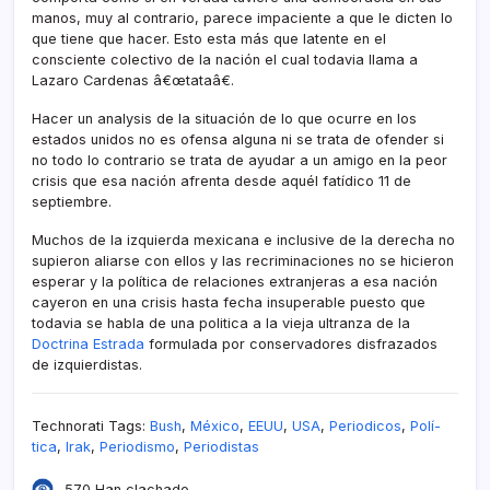
manos, muy al contrario, parece impaciente a que le dicten lo
que tiene que hacer. Esto esta más que latente en el
consciente colectivo de la nación el cual todavia llama a
Lazaro Cardenas â€œtataâ€.
Hacer un analysis de la situación de lo que ocurre en los
estados unidos no es ofensa alguna ni se trata de ofender si
no todo lo contrario se trata de ayudar a un amigo en la peor
crisis que esa nación afrenta desde aquél fatí­dico 11 de
septiembre.
Muchos de la izquierda mexicana e inclusive de la derecha no
supieron aliarse con ellos y las recriminaciones no se hicieron
esperar y la polí­tica de relaciones extranjeras a esa nación
cayeron en una crisis hasta fecha insuperable puesto que
todavia se habla de una politica a la vieja ultranza de la
Doctrina Estrada
formulada por conservadores disfrazados
de izquierdistas.
Technorati Tags:
Bush
,
México
,
EEUU
,
USA
,
Periodicos
,
Polí­
tica
,
Irak
,
Periodismo
,
Periodistas
570 Han clachado