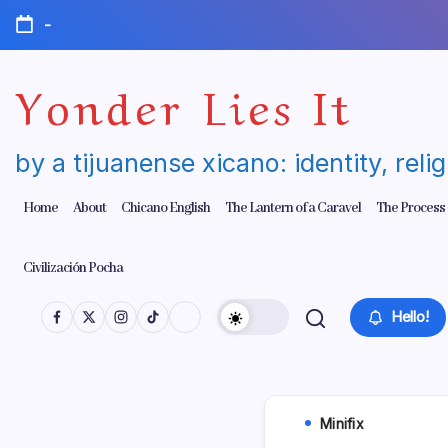
Skip
-
to
content
Yonder Lies It
by a tijuanense xicano: identity, reli
Home
About
Chicano English
The Lantern of a Caravel
The Process
Civilización Pocha
Hello!
Minifix