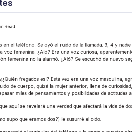
tes
in Read
en el teléfono. Se oyó el ruido de la llamada. 3, 4 y nadie
a voz femenina, ¿Aló? Era una voz curiosa, aparentemente
ción femenina no la alarmó. ¿Aló? Se escuchó de nuevo se
¿Quién fregados es!? Está vez era una voz masculina, agr
ido de cuerpo, quizá la mujer anterior, llena de curiosidad,
 repasar miles de pensamientos y posibilidades de actitudes a
 que aquí­ se revelará una verdad que afectará la vida de d
mo supo que eramos dos?) le susurré al oido.
anscendió el auricular del teléfono y la gente a nuestro al