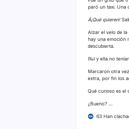
paró un taxi. Una d
Â¡Qué quieren!
Sal
Alzar el velo de la
hay una emoción n
descubierta.
í‰l y ella no tení­
Marcaron otra vez. 
extra, por fin los 
Qué curioso es el 
¿Bueno? …
63 Han clacha