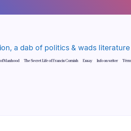
gion, a dab of politics & wads literatu
 of Manhood
The Secret Life of Francis Cornish
Essay
Info on writer
Térm