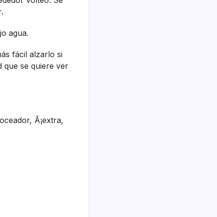
.
jo agua.
s fácil alzarlo si
 que se quiere ver
voceador, Â¡extra,