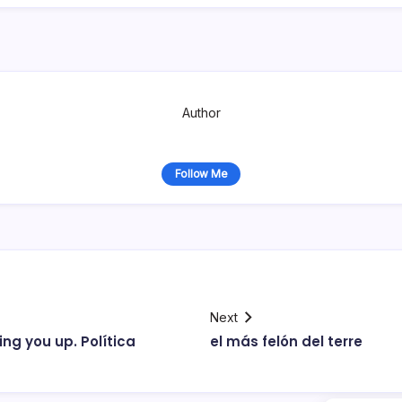
Author
Follow Me
Next
ng you up. Polí­tica
el más felón del terre