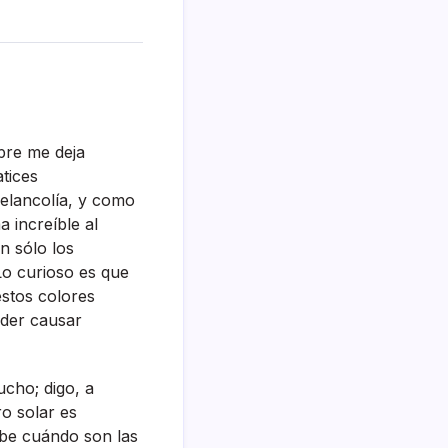
pre me deja
tices
elancolí­a, y como
increí­ble al
n sólo los
Lo curioso es que
stos colores
der causar
ucho; digo, a
ro solar es
abe cuándo son las