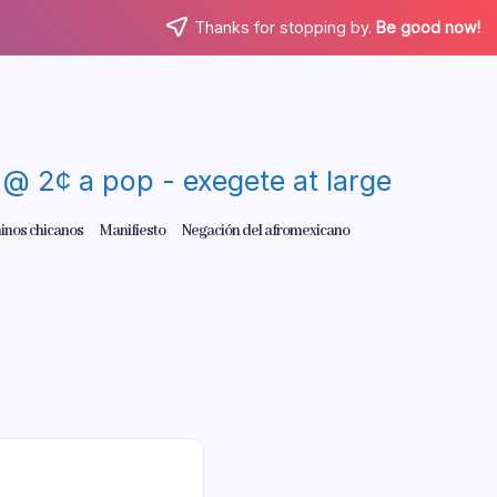
Thanks for stopping by.
Be good now!
re @ 2¢ a pop - exegete at large
inos chicanos
Manifiesto
Negación del afromexicano