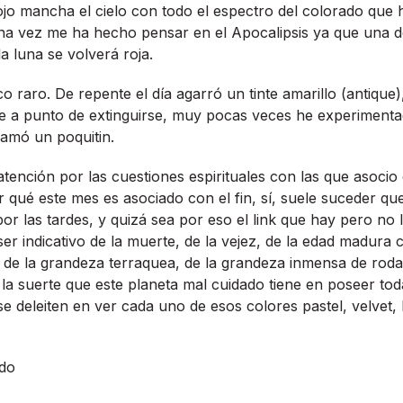
 rojo mancha el cielo con todo el espectro del colorado que 
a vez me ha hecho pensar en el Apocalipsis ya que una de
a luna se volverá roja.
 raro. De repente el dí­a agarró un tinte amarillo (antique)
ere a punto de extinguirse, muy pocas veces he experimen
amó un poquitin.
atención por las cuestiones espirituales con las que asoci
r qué este mes es asociado con el fin, sí­, suele suceder 
or las tardes, y quizá sea por eso el link que hay pero n
ser indicativo de la muerte, de la vejez, de la edad madura
o de la grandeza terraquea, de la grandeza inmensa de ro
 la suerte que este planeta mal cuidado tiene en poseer tod
e deleiten en ver cada uno de esos colores pastel, velvet, l
do