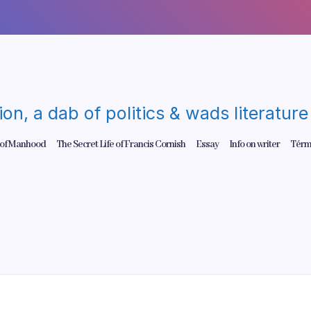
gion, a dab of politics & wads literatu
 of Manhood
The Secret Life of Francis Cornish
Essay
Info on writer
Térm