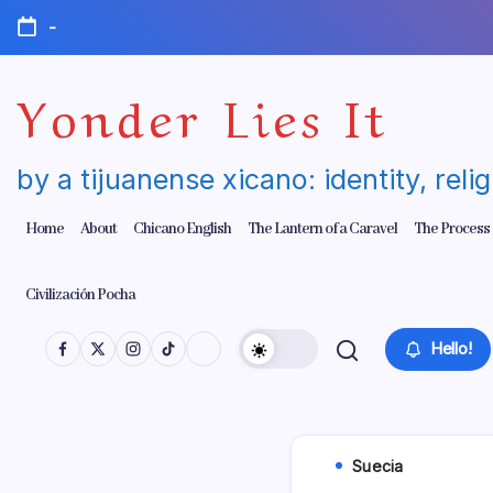
Skip
-
to
content
Yonder Lies It
by a tijuanense xicano: identity, reli
Home
About
Chicano English
The Lantern of a Caravel
The Process
Civilización Pocha
Hello!
Suecia