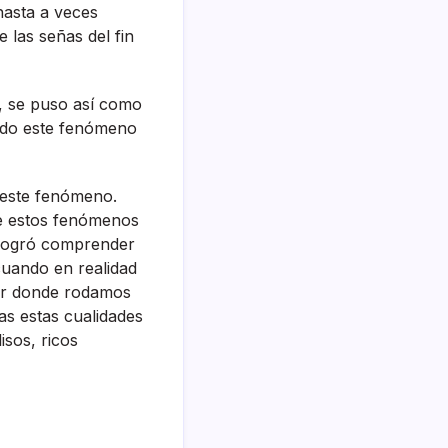
hasta a veces
 las señas del fin
, se puso así­ como
tado este fenómeno
o este fenómeno.
que estos fenómenos
o logró comprender
 cuando en realidad
dar donde rodamos
as estas cualidades
isos, ricos