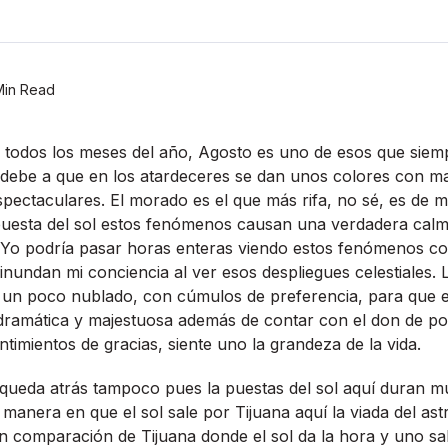
Min Read
e todos los meses del año, Agosto es uno de esos que siem
 debe a que en los atardeceres se dan unos colores con ma
ectaculares. El morado es el que más rifa, no sé, es de m
puesta del sol estos fenómenos causan una verdadera calma 
 Yo podrí­a pasar horas enteras viendo estos fenómenos co
nundan mi conciencia al ver esos despliegues celestiales. 
r un poco nublado, con cúmulos de preferencia, para que e
ramática y majestuosa además de contar con el don de po
timientos de gracias, siente uno la grandeza de la vida.
 queda atrás tampoco pues la puestas del sol aquí­ duran m
anera en que el sol sale por Tijuana aquí­ la viada del ast
en comparación de Tijuana donde el sol da la hora y uno s