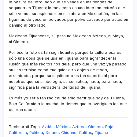
la basura del otro lado que se vende en las tiendas de
segunda en Tijuana; lo mexicano es una idea tan extraña que
sólo vemos su esplendor en miniatura en Mexicatlán, en las
figurinas de yeso empolvados por polvo causado por autos en
camino al otro lado.
Mexicano Tijuanense, sí­, pero no Mexicano Azteca, ni Maya,
ni Olmeca.
Por eso la foto es tan significante, porque la cultura esa es
sólo una cosa que se usa en Tijuana para agrandecer la
ilusión que más reditos nos deja, pero que una vez ya pasado
su uso termina como cualquier otro objeto de moda,
arrumbado, porque su significado es tan superficial para
nosotros que su simbologí­a, su semiótica, nada, para nada,
significa para la verdadera identidad de Tijuana.
Es más yo serí­a tan radical de sólo decir que soy de Tijuana,
Baja California a lo mucho, lo demás que lo averigíüen los que
quieran saber.
Technorati Tags:
Aztlán
,
México
,
Azteca
,
Olmeca
,
Baja
California
,
Polí­tica
,
Xicano
,
Chicano
,
Califas
,
Tijuana