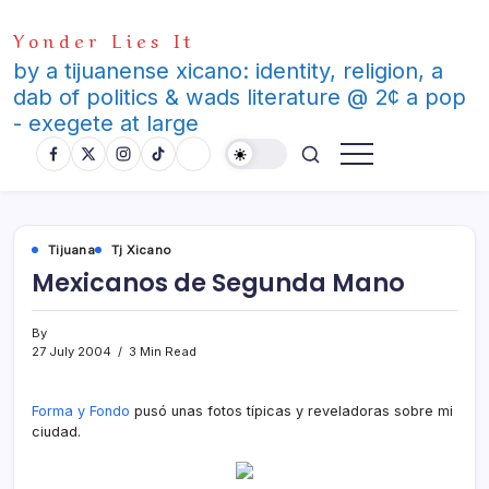
Skip
Yonder Lies It
to
content
by a tijuanense xicano: identity, religion, a
dab of politics & wads literature @ 2¢ a pop
- exegete at large
Tijuana
Tj Xicano
Mexicanos de Segunda Mano
By
27 July 2004
3 Min Read
Forma y Fondo
pusó unas fotos tí­picas y reveladoras sobre mi
ciudad.