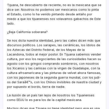
Tijuana, he descubierto de reciente, no es la mexicana que se
dice ser. Nosotros no podemos ser mexicanos como lo pinta
el Estado, como lo ha venido pintando desde antaño por
miedo a que los tijuanenses nos volavamos gabachos de Este
lado.
¿Baja California soberana?
Se nos dicta nuestra identidad, pero las calles dicen más que
discursos polí­ticos. Los sarapes, las cerámicas, los í­dolos de
los Aztecas del Distrito Federal, de los Mayas de la
Lacandona, todos al mejor postor. En Tijuana sabemos vender
cultura, por eso los negociantes de las curiosidades hacen su
agosto con los gringos comprando sombreros, con nosotros
los Xicanos y las camisas con la virgen de Guadalupe, con la
cultura afroamericana y las pinturas de velvet ahora famosas,
con los japoneses de la segunda guerra mundial, con los judí­
os del Saraâ€™s, con los Chinos invisibles de nuestra ciudad y
por supuesto el bordo, tierra de nadie.
La ilusión de un paí­s tan lejos de nosotros los Tijuanenses
como EEUU lo es para los de la capital mexicana.
Muchos dicen que Tijuana no tiene identidad pero esa es una