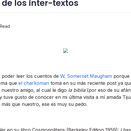
 de los inter-textos
 Read
 poder leer los cuentos de
W. Somerset Maugham
porque 
tema que
el charkoman
toma en su más reciente post ya que
 nuestro amigo, al cual le digo
la biblia
(por eso de su afán 
 y tuve gusto de conocer en mi última visita a mí­ amada Tij
o más que nuestro, ese es muy su pedo.
glés en su libro Cosmopolitans (Berkeley Edition 1959):
I ha