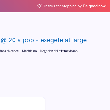
Thanks for stopping by.
Be good now!
re @ 2¢ a pop - exegete at large
inos chicanos
Manifiesto
Negación del afromexicano