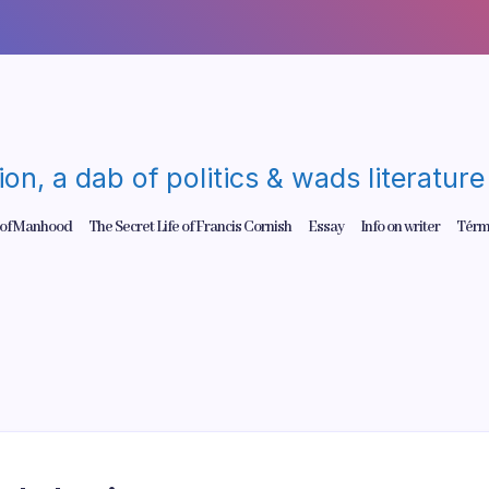
gion, a dab of politics & wads literatu
 of Manhood
The Secret Life of Francis Cornish
Essay
Info on writer
Térm