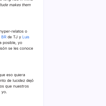
titude makes them
hyper-relatos o
,
BR
de TJ y
Luis
a posible, yo
isón se les conoce
que eso quiera
nto de lucidez dejó
atos que nuestros
o yo.