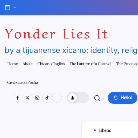
Skip
-
to
content
Yonder Lies It
by a tijuanense xicano: identity, reli
Home
About
Chicano English
The Lantern of a Caravel
The Process
Civilización Pocha
Hello!
Libros