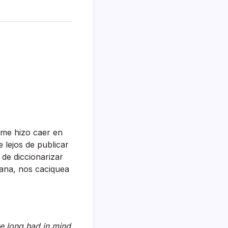
me hizo caer en
 lejos de publicar
de diccionarizar
uana, nos caciquea
ve long had in mind