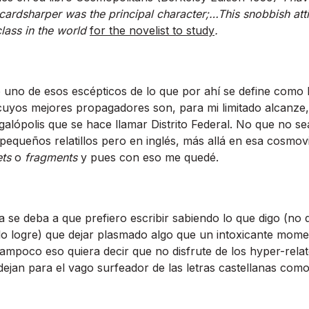
 cardsharper was the principal character;…This snobbish at
class in the world
for the novelist to study
.
 uno de esos escépticos de lo que por ahí­ se define como 
 cuyos mejores propagadores son, para mi limitado alcanze
galópolis que se hace llamar Distrito Federal. No que no se
equeños relatillos pero en inglés, más allá en esa cosmov
ets
o
fragments
y pues con eso me quedé.
ia se deba a que prefiero escribir sabiendo lo que digo (no 
lo logre) que dejar plasmado algo que un intoxicante mome
e tampoco eso quiera decir que no disfrute de los hyper-rel
ejan para el vago surfeador de las letras castellanas com