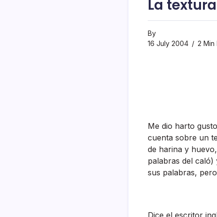
La textura
By
16 July 2004
2 Min
Me dio harto gusto
cuenta sobre un 
de harina y huevo,
palabras del caló)
sus palabras, per
Dice el escritor in