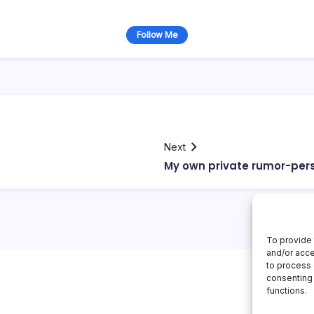
Follow Me
Next
My own private rumor-per
To provide 
and/or acce
to process 
consenting 
functions.