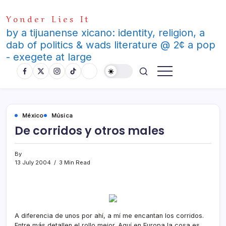
Skip
Yonder Lies It
to
content
by a tijuanense xicano: identity, religion, a
dab of politics & wads literature @ 2¢ a pop
- exegete at large
México
Música
De corridos y otros males
By
13 July 2004
3 Min Read
A diferencia de unos por ahí­, a mí­ me encantan los corridos.
Entre más detallen el rollo mejor. Aquí­ en Europa la cosa es