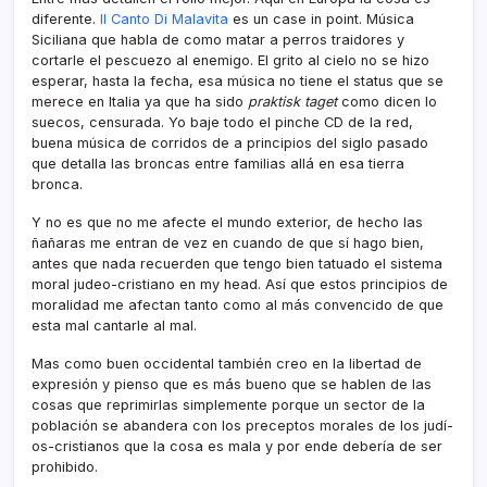
diferente.
Il Canto Di Malavita
es un case in point. Música
Siciliana que habla de como matar a perros traidores y
cortarle el pescuezo al enemigo. El grito al cielo no se hizo
esperar, hasta la fecha, esa música no tiene el status que se
merece en Italia ya que ha sido
praktisk taget
como dicen lo
suecos, censurada. Yo baje todo el pinche CD de la red,
buena música de corridos de a principios del siglo pasado
que detalla las broncas entre familias allá en esa tierra
bronca.
Y no es que no me afecte el mundo exterior, de hecho las
ñañaras me entran de vez en cuando de que sí­ hago bien,
antes que nada recuerden que tengo bien tatuado el sistema
moral judeo-cristiano en my head. Así­ que estos principios de
moralidad me afectan tanto como al más convencido de que
esta mal cantarle al mal.
Mas como buen occidental también creo en la libertad de
expresión y pienso que es más bueno que se hablen de las
cosas que reprimirlas simplemente porque un sector de la
población se abandera con los preceptos morales de los judí­
os-cristianos que la cosa es mala y por ende deberí­a de ser
prohibido.