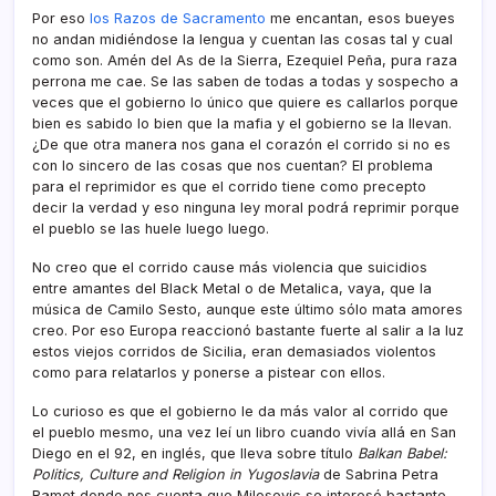
Por eso
los Razos de Sacramento
me encantan, esos bueyes
no andan midiéndose la lengua y cuentan las cosas tal y cual
como son. Amén del As de la Sierra, Ezequiel Peña, pura raza
perrona me cae. Se las saben de todas a todas y sospecho a
veces que el gobierno lo único que quiere es callarlos porque
bien es sabido lo bien que la mafia y el gobierno se la llevan.
¿De que otra manera nos gana el corazón el corrido si no es
con lo sincero de las cosas que nos cuentan? El problema
para el reprimidor es que el corrido tiene como precepto
decir la verdad y eso ninguna ley moral podrá reprimir porque
el pueblo se las huele luego luego.
No creo que el corrido cause más violencia que suicidios
entre amantes del Black Metal o de Metalica, vaya, que la
música de Camilo Sesto, aunque este último sólo mata amores
creo. Por eso Europa reaccionó bastante fuerte al salir a la luz
estos viejos corridos de Sicilia, eran demasiados violentos
como para relatarlos y ponerse a pistear con ellos.
Lo curioso es que el gobierno le da más valor al corrido que
el pueblo mesmo, una vez leí­ un libro cuando viví­a allá en San
Diego en el 92, en inglés, que lleva sobre tí­tulo
Balkan Babel:
Politics, Culture and Religion in Yugoslavia
de Sabrina Petra
Ramet donde nos cuenta que Milosevic se interesó bastante