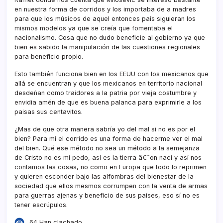
en nuestra forma de corridos y los importaba de a madres
para que los músicos de aquel entonces paí­s siguieran los
mismos modelos ya que se creí­a que fomentaba el
nacionalismo. Cosa que no dudo beneficie al gobierno ya que
bien es sabido la manipulación de las cuestiones regionales
para beneficio propio.
Esto también funciona bien en los EEUU con los mexicanos que
allá se encuentran y que los mexicanos en territorio nacional
desdeñan como traidores a la patria por vieja costumbre y
envidia amén de que es buena palanca para exprimirle a los
paisas sus centavitos.
¿Mas de que otra manera sabrí­a yo del mal si no es por el
bien? Para mí­ el corrido es una forma de hacerme ver el mal
del bien. Qué ese método no sea un método a la semejanza
de Cristo no es mi pedo, así­ es la tierra â€˜on nací­ y así­ nos
contamos las cosas, no como en Europa que todo lo reprimen
y quieren esconder bajo las alfombras del bienestar de la
sociedad que ellos mesmos corrumpen con la venta de armas
para guerras ajenas y beneficio de sus paí­ses, eso sí­ no es
tener escrúpulos.
64 Han clachado