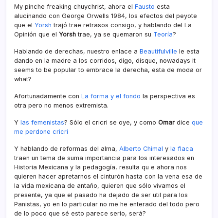
My pinche freaking chuychrist, ahora el
Fausto
esta
alucinando con George Orwells 1984, los efectos del peyote
que el
Yorsh
trajó trae retrasos consigo, y hablando del La
Opinión que el
Yorsh
trae, ya se quemaron su
Teorí­a
?
Hablando de derechas, nuestro enlace a
Beautifulville
le esta
dando en la madre a los corridos, digo, disque, nowadays it
seems to be popular to embrace la derecha, esta de moda or
what?
Afortunadamente con
La forma y el fondo
la perspectiva es
otra pero no menos extremista.
Y
las femenistas
? Sólo el cricri se oye, y como
Omar
dice
que
me perdone cricri
Y hablando de reformas del alma,
Alberto Chimal
y
la flaca
traen un tema de suma importancia para los interesados en
Historia Mexicana y la pedagogí­a, resulta qu e ahora nos
quieren hacer apretarnos el cinturón hasta con la vena esa de
la vida mexicana de antaño, quieren que sólo vivamos el
presente, ya que el pasado ha dejado de ser util para los
Panistas, yo en lo particular no me he enterado del todo pero
de lo poco que sé esto parece serio, será?