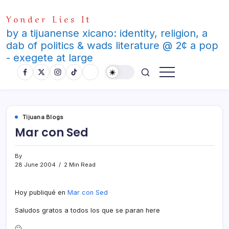
Skip
Yonder Lies It
to
content
by a tijuanense xicano: identity, religion, a
dab of politics & wads literature @ 2¢ a pop
- exegete at large
Tijuana Blogs
Mar con Sed
By
28 June 2004
2 Min Read
Hoy publiqué en
Mar con Sed
Saludos gratos a todos los que se paran here
🙂