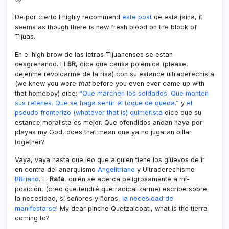
De por cierto I highly recommend
este post
de esta jaina, it
seems as though there is new fresh blood on the block of
Tijuas.
En el high brow de las letras Tijuanenses se estan
desgreñando. El
BR
, dice que causa polémica (please,
dejenme revolcarme de la risa) con su estance ultraderechista
(we knew you were
that
before you even ever came up with
that homeboy) dice:
“Que marchen los soldados. Que monten
sus retenes. Que se haga sentir el toque de queda.”
y
el
pseudo fronterizo (whatever that is) quimerista
dice que su
estance moralista es mejor. Que ofendidos andan haya por
playas my God, does that mean que ya no jugaran billar
together?
Vaya, vaya hasta que leo que alguien tiene los gíüevos de ir
en contra del anarquismo
Angelitriano
y Ultraderechismo
BRriano
. El
Rafa
, quién se acerca peligrosamente a mí­
posición, (creo que tendré que radicalizarme) escribe sobre
la necesidad, sí­ señores y ñoras,
la necesidad de
manifestarse
! My dear pinche Quetzalcoatl, what is the tierra
coming to?