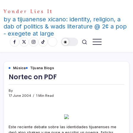
Skip
Yonder Lies It
to
content
by a tijuanense xicano: identity, religion, a
dab of politics & wads literature @ 2¢ a pop
- exegete at large
Música
Tijuana Blogs
Nortec on PDF
By
17 June 2004
1 Min Read
Este reciente debate sobre las identidades tijuanenses me
dejó algo shaken y me puse a escribir un poema, *sticks