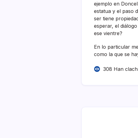
ejemplo en Doncell
estatua y el paso 
ser tiene propieda
esperar, el diálog
ese vientre?
En lo particular m
como la que se hay
308 Han clac