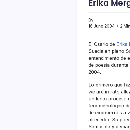
Erika Merg
By
16 June 2004
2 Mi
El Osario de
Erika
Suecia en pleno So
entendimiento de e
de poesí­a durante
2004.
Lo primero que hiz
we are in rat’s al
un lento proceso 
fenomenológico de 
de exponernos a ve
alrededor. Su poe
Samosata y demand