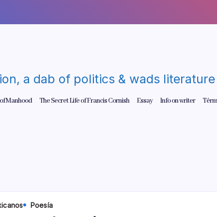
gion, a dab of politics & wads literatu
 of Manhood
The Secret Life of Francis Cornish
Essay
Info on writer
Térm
xicanos
Poesí­a