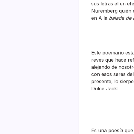
sus letras al en ef
Nuremberg quién es
en A la
balada de 
Este poemario esta 
reves que hace re
alejando de nosot
con esos seres del
presente, lo sierp
Dulce Jack:
Es una poesí­a que