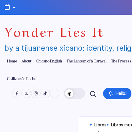
Skip
-
to
content
Yonder Lies It
by a tijuanense xicano: identity, reli
Home
About
Chicano English
The Lantern of a Caravel
The Process
Civilización Pocha
Hello!
Libros
Libros me