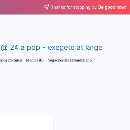
Thanks for stopping by.
Be good now!
re @ 2¢ a pop - exegete at large
inos chicanos
Manifiesto
Negación del afromexicano