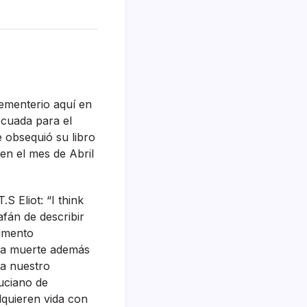
cementerio aquí­ en
ecuada para el
 obsequió su libro
en el mes de Abril
 Eliot: “I think
afán de describir
umento
 la muerte además
 a nuestro
uciano de
quieren vida con