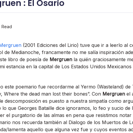
ruen : El Osario
n Read
 Mergruen
(2001 Ediciones del Lirio) tuve que ir a leerlo al 
l de Medianoche, francamente no me salí­a inspiración ad
ste libro de poesí­a de
Mergruen
la quién graciosamente me
 mi estancia en la capital de Los Estados Unidos Mexicanos 
o este poemario fue recordarme al Yermo (Wasteland) de T.S
ley, Where the dead man lost their bones”. Con
Mergruen
el 
de descomposición es puesto a nuestra simpatía como arg
lo que Georges Bataille dice ignoramos, lo feo y sucio de
r el purgatorio de las almas en pena que resistimos notar
mario nos recuerda también al Dialogo de los Muertos de L
a/lamenta aquello que alguna vez fue y cuyos eventos ad