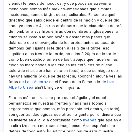
viendo) tenemos de nosotros, y que pocos se atreven a
mencionar: somos más mexico-americanos que simples
mexicanos, somos bi-,tri, quatri, culturales. Es como aquel
directivo que salió desde el centro de la nación y que se dio
hace ya más de 4 lustros atrás para que la ciudadaní­a dejará
de nombrar a sus hijos e hijas con nombres anglosajones, o
cuando se insta a la población a gastar más pesos que
dólares o que el evangelio de los protestantes es cosa del
demonio (en Tijuana si te dicen a las 3 de la tarde, eso
significa a las tres de la tarde, no a las 3:20pm de la tarde
como buen católico; amén de los trabajos que hacen en las
colonias marginadas a las cuales los católicos de hueso
colorado ni siquiera han visto en fotos) o que se niegue que
hay una minorí­a (y que se desprecia, ¿pondrán alguna vez las
fotos de
Lalo Alcaraz
en el Paseo de la Fama o la de
Luis
Alberto Urrea
ahí­?) bilingíüe en Tijuana.
Esto es más centralismo para que el águila y el nopal
permanezca en nuestras frentes y nada más (como si
negaramos lo que somos, más paranoia del centro, es todo),
son guerras ideológicas que atraen a gente por el dinero que
se invierte en ello, o a oportunista como
hyepez
que apelan a
la ultra izquierda mexicana; imagí­nense, Â¡un español esta
detrás de todo esto! [El artí­fice principal de esta muestra,