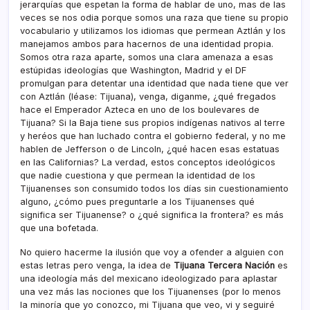
jerarquí­as que espetan la forma de hablar de uno, mas de las
veces se nos odia porque somos una raza que tiene su propio
vocabulario y utilizamos los idiomas que permean Aztlán y los
manejamos ambos para hacernos de una identidad propia.
Somos otra raza aparte, somos una clara amenaza a esas
estúpidas ideologí­as que Washington, Madrid y el DF
promulgan para detentar una identidad que nada tiene que ver
con Aztlán (léase: Tijuana), venga, diganme, ¿qué fregados
hace el Emperador Azteca en uno de los boulevares de
Tijuana? Si la Baja tiene sus propios indí­genas nativos al terre
y heréos que han luchado contra el gobierno federal, y no me
hablen de Jefferson o de Lincoln, ¿qué hacen esas estatuas
en las Californias? La verdad, estos conceptos ideológicos
que nadie cuestiona y que permean la identidad de los
Tijuanenses son consumido todos los dí­as sin cuestionamiento
alguno, ¿cómo pues preguntarle a los Tijuanenses qué
significa ser Tijuanense? o ¿qué significa la frontera? es más
que una bofetada.
No quiero hacerme la ilusión que voy a ofender a alguien con
estas letras pero venga, la idea de
Tijuana Tercera Nación
es
una ideologí­a más del mexicano ideologizado para aplastar
una vez más las nociones que los Tijuanenses (por lo menos
la minorí­a que yo conozco, mi Tijuana que veo, vi y seguiré