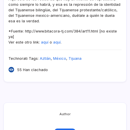
como siempre lo habrá, y esa es la repressión de la identidad
del Tijuanense bilingíüe, del Tijuanense protestante/católico,
del Tijuanense mexico-americano, duélale a quién le duela
esa es la verdad.
*Fuente: http://www.bitacora-tj.com/384/art11.html [no existe
ya]
Ver este otro link:
aquí­
o
aquí­
.
Technorati Tags:
Aztlán
,
México
,
Tijuana
55 Han clachado
Author