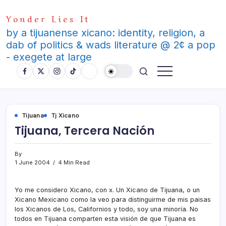
Skip
Yonder Lies It
to
content
by a tijuanense xicano: identity, religion, a
dab of politics & wads literature @ 2¢ a pop
- exegete at large
Tijuana
Tj Xicano
Tijuana, Tercera Nación
By
1 June 2004
4 Min Read
Yo me considero Xicano, con x. Un Xicano de Tijuana, o un
Xicano Mexicano como la veo para distinguirme de mis paisas
los Xicanos de Los, Californios y todo, soy una minorí­a. No
todos en Tijuana comparten esta visión de que Tijuana es