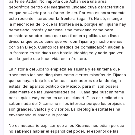
parte de Aztlán. No importa que Aztlán sea una área
geográfica dentro del imaginario Chicano cuya caracterí­stica
es que
se siente
por su forma de ser. Por eso es sorprendente
este reciente interés por la frontera (again?). No sé, ni tengo
la menor idea de lo que la frontera sea, porque en Tijuana hay
demasiado interés y nacionalismo mexicano como para
considerarse otra cosa que una frontera polí­tica, una lí­nea
divisoria que poco tiene que ver con Tijuana y mucho menos
con San Diego. Cuando los medios de comunicación aluden a
la frontera es sin duda una batalla ideológica y nada que ver
con la gente que hace vida en la frontera.
La historia del Xicano empieza en Tijuana y es un tema que
traen tanto los san dieguinos como ciertas minorí­as de Tijuana
que se hayan bajo los efectos intoxicadores de la ideologí­a
estatal del aparato polí­tico de México, para mi son posers,
usualmente de las universidades de Tijuana que buscan fama
por el quick way como en una quickmart. Ellos en realidad no
saben nada del Xicanismo ni les interesa porque los prejucios
son grandes, vastos y divisorios. La ideologí­a estatal les ha
envenenado el amor a lo propio.
No es necesario explicar que a los Xicanos nos odian porque
no sabemos hablar el español del poder, el español de las