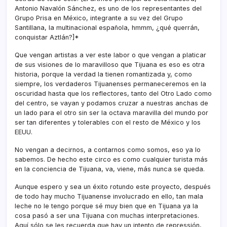
Antonio Navalón Sánchez, es uno de los representantes del
Grupo Prisa en México, integrante a su vez del Grupo
Santillana, la multinacional española, hmmm, ¿qué querrán,
conquistar Aztlán?]*
Que vengan artistas a ver este labor o que vengan a platicar
de sus visiones de lo maravilloso que Tijuana es eso es otra
historia, porque la verdad la tienen romantizada y, como
siempre, los verdaderos Tijuanenses permaneceremos en la
oscuridad hasta que los reflectores, tanto del Otro Lado como
del centro, se vayan y podamos cruzar a nuestras anchas de
un lado para el otro sin ser la octava maravilla del mundo por
ser tan diferentes y tolerables con el resto de México y los
EEUU.
No vengan a decirnos, a contarnos como somos, eso ya lo
sabemos. De hecho este circo es como cualquier turista más
en la conciencia de Tijuana, va, viene, más nunca se queda.
Aunque espero y sea un éxito rotundo este proyecto, después
de todo hay mucho Tijuanense involucrado en ello, tan mala
leche no le tengo porque sé muy bien que en Tijuana ya la
cosa pasó a ser una Tijuana con muchas interpretaciones.
Aquí­ sólo se les recuerda que hay un intento de repressión,