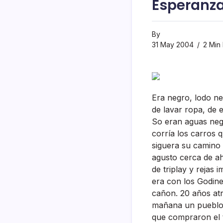
Esperanz
By
31 May 2004
2 Min
Era negro, lodo neg
de lavar ropa, de 
So eran aguas negra
corrí­a los carros
siguera su camino 
agusto cerca de ah
de triplay y rejas 
era con los Godinez
cañon. 20 años atr
mañana un pueblo 
que compraron el t