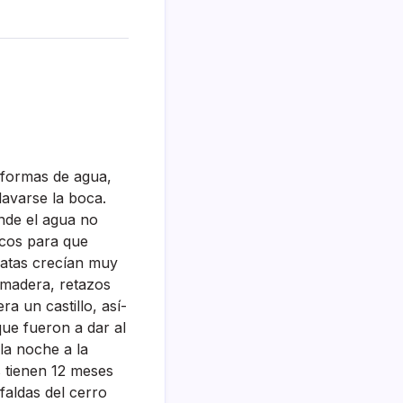
s formas de agua,
lavarse la boca.
onde el agua no
rcos para que
atas crecí­an muy
e madera, retazos
ra un castillo, así­
que fueron a dar al
la noche a la
 tienen 12 meses
faldas del cerro