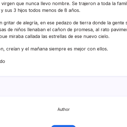
 virgen que nunca llevo nombre. Se trajeron a toda la famili
y sus 3 hijos todos menos de 8 años.
n gritar de alegrí­a, en ese pedazo de tierra donde la gente
 risas de niños llenaban el cañon de promesa, al rato pavim
bue miraba callada las estrellas de ese nuevo cielo.
on, creí­an y el mañana siempre es mejor con ellos.
ado
Author