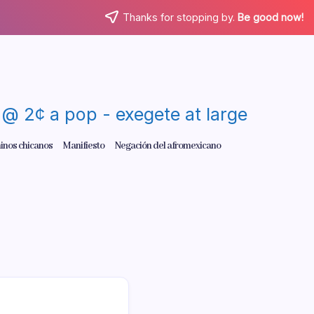
Thanks for stopping by.
Be good now!
re @ 2¢ a pop - exegete at large
inos chicanos
Manifiesto
Negación del afromexicano