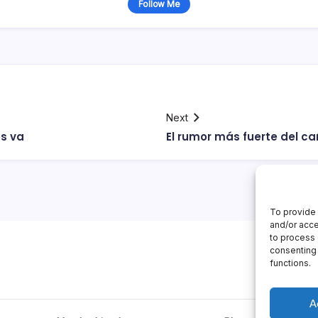
Follow Me
Next
os va
El rumor más fuerte del c
To provide 
and/or acce
to process 
consenting 
functions.
A