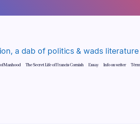
gion, a dab of politics & wads literatu
 of Manhood
The Secret Life of Francis Cornish
Essay
Info on writer
Térm