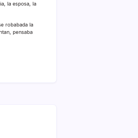
a, la esposa, la
 se robabada la
entan, pensaba