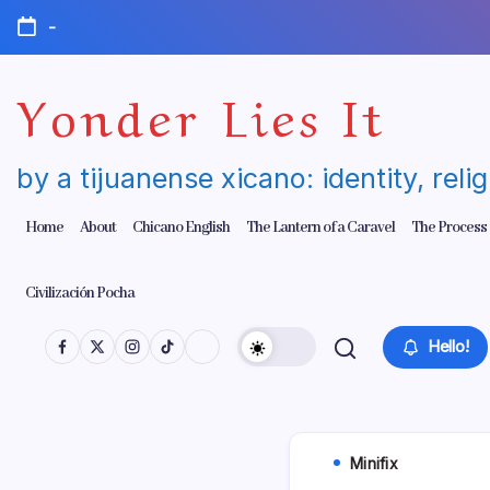
Skip
-
to
content
Yonder Lies It
by a tijuanense xicano: identity, reli
Home
About
Chicano English
The Lantern of a Caravel
The Process
Civilización Pocha
Hello!
Minifix