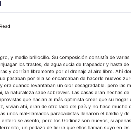
a
 Read
ro, y medio brillocillo. Su composición consistí­a de varia
enjuagar los trastes, de agua sucia de trapeador y hasta de 
s y corrí­an libremente por el drenaje al aire libre. Ahí­ d
 que pasaban por ella se encarcaban de hacerle nuevos zu
y era cuando levantaban un olor desagradable, pero las m
í­, la naturaleza sabe sobrevivir. Las casas eran hechas d
improvistas que hacian al más optimista creer que su hogar e
, viví­an ahí­, eran de otro lado del paí­s y no hace mucho 
ás unos mal-llamados paracaidistas llenaron el baldio y de 
entero se asento, pero los Godinez son nuevos, si apenas
errenito, un pedazo de tierra que ellos llaman suyo en las 