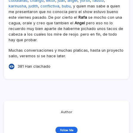
cotidianas
,
chango
,
ektor
,
juan
,
angel
,
yorsh
,
fausto
,
karinusha
,
judith
,
conflictiva
,
bubu
, y quien mas sabe a quien
me presentaron que no conocia pero el show estuvo bueno
este viernes pasado. De por cierto el
Rafa
se mocho con una
cagua, orale y creo que tambien el
Angel
pero eso no lo
recuerdo muy bien aparte de haberme pichado unos tacos de
cabeza a los cuales los mire de reojo. pero en fin, de todo
hay que probar.
Muchas conversaciones y muchas platicas, hasta un proyecto
salio, veremos si se hace later.
381 Han clachado
Author
Follow Me