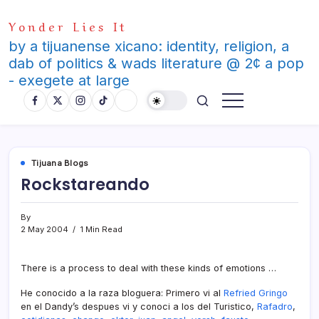
Skip
Yonder Lies It
to
content
by a tijuanense xicano: identity, religion, a
dab of politics & wads literature @ 2¢ a pop
- exegete at large
Tijuana Blogs
Rockstareando
By
2 May 2004
1 Min Read
There is a process to deal with these kinds of emotions …
He conocido a la raza bloguera: Primero vi al
Refried Gringo
en el Dandy’s despues vi y conoci a los del Turistico,
Rafadro
,