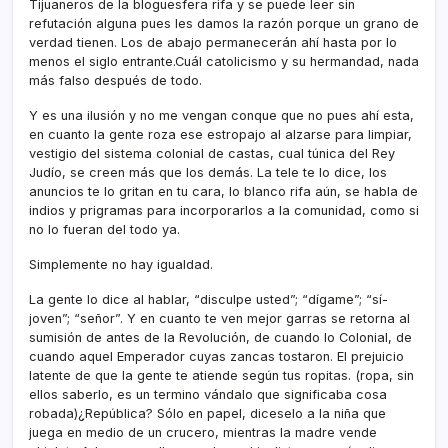
Tijuaneros de la bloguesfera rifa y se puede leer sin
refutación alguna pues les damos la razón porque un grano de
verdad tienen. Los de abajo permanecerán ahí­ hasta por lo
menos el siglo entrante.Cuál catolicismo y su hermandad, nada
más falso después de todo.
Y es una ilusión y no me vengan conque que no pues ahí­ esta,
en cuanto la gente roza ese estropajo al alzarse para limpiar,
vestigio del sistema colonial de castas, cual túnica del Rey
Judí­o, se creen más que los demás. La tele te lo dice, los
anuncios te lo gritan en tu cara, lo blanco rifa aún, se habla de
indios y prigramas para incorporarlos a la comunidad, como si
no lo fueran del todo ya.
Simplemente no hay igualdad.
La gente lo dice al hablar, “disculpe usted”; “dí­game”; “sí­
joven”; “señor”. Y en cuanto te ven mejor garras se retorna al
sumisión de antes de la Revolución, de cuando lo Colonial, de
cuando aquel Emperador cuyas zancas tostaron. El prejuicio
latente de que la gente te atiende según tus ropitas. (ropa, sin
ellos saberlo, es un termino vándalo que significaba cosa
robada)¿República? Sólo en papel, diceselo a la niña que
juega en medio de un crucero, mientras la madre vende