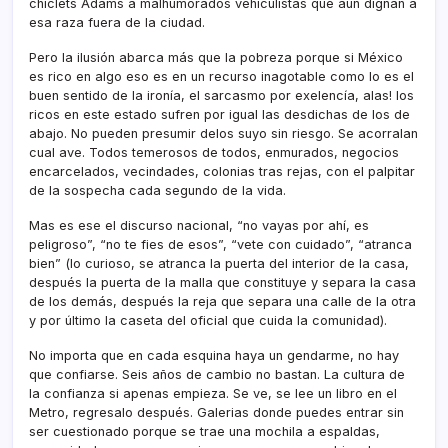
chiclets Adams a malhumorados vehiculistas que aún dignan a
esa raza fuera de la ciudad.
Pero la ilusión abarca más que la pobreza porque si México
es rico en algo eso es en un recurso inagotable como lo es el
buen sentido de la ironí­a, el sarcasmo por exelencí­a, alas! los
ricos en este estado sufren por igual las desdichas de los de
abajo. No pueden presumir delos suyo sin riesgo. Se acorralan
cual ave. Todos temerosos de todos, enmurados, negocios
encarcelados, vecindades, colonias tras rejas, con el palpitar
de la sospecha cada segundo de la vida.
Mas es ese el discurso nacional, “no vayas por ahí­, es
peligroso”, “no te fies de esos”, “vete con cuidado”, “atranca
bien” (lo curioso, se atranca la puerta del interior de la casa,
después la puerta de la malla que constituye y separa la casa
de los demás, después la reja que separa una calle de la otra
y por último la caseta del oficial que cuida la comunidad).
No importa que en cada esquina haya un gendarme, no hay
que confiarse. Seis años de cambio no bastan. La cultura de
la confianza si apenas empieza. Se ve, se lee un libro en el
Metro, regresalo después. Galerias donde puedes entrar sin
ser cuestionado porque se trae una mochila a espaldas,