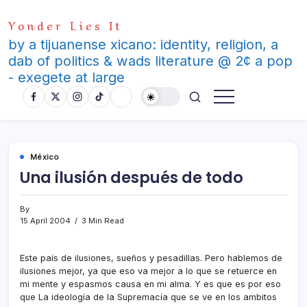
Skip
Yonder Lies It
to
content
by a tijuanense xicano: identity, religion, a
dab of politics & wads literature @ 2¢ a pop
- exegete at large
México
Una ilusión después de todo
By
15 April 2004
3 Min Read
Este paí­s de ilusiones, sueños y pesadillas. Pero hablemos de
ilusiones mejor, ya que eso va mejor a lo que se retuerce en
mi mente y espasmos causa en mi alma. Y es que es por eso
que La ideologí­a de la Supremací­a que se ve en los ambitos