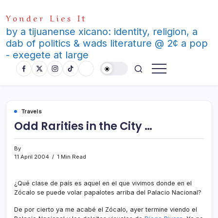
Skip
Yonder Lies It
to
content
by a tijuanense xicano: identity, religion, a
dab of politics & wads literature @ 2¢ a pop
- exegete at large
Travels
Odd Rarities in the City …
By
11 April 2004
1 Min Read
¿Qué clase de paí­s es aquel en el que vivimos donde en el
Zócalo se puede volar papalotes arriba del Palacio Nacional?
De por cierto ya me acabé el Zócalo, ayer termine viendo el