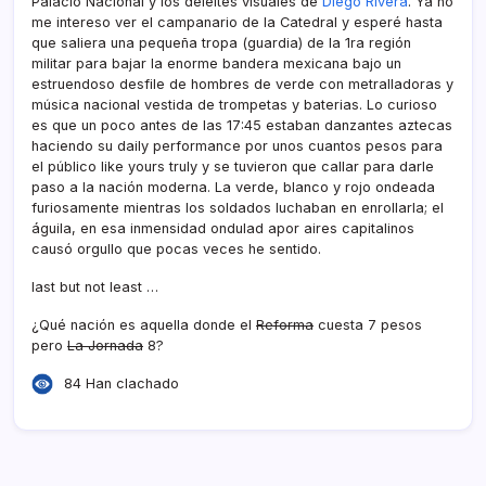
Palacio Nacional y los deleites visuales de
Diego Rivera
. Ya no
me intereso ver el campanario de la Catedral y esperé hasta
que saliera una pequeña tropa (guardia) de la 1ra región
militar para bajar la enorme bandera mexicana bajo un
estruendoso desfile de hombres de verde con metralladoras y
música nacional vestida de trompetas y baterias. Lo curioso
es que un poco antes de las 17:45 estaban danzantes aztecas
haciendo su daily performance por unos cuantos pesos para
el público like yours truly y se tuvieron que callar para darle
paso a la nación moderna. La verde, blanco y rojo ondeada
furiosamente mientras los soldados luchaban en enrollarla; el
águila, en esa inmensidad ondulad apor aires capitalinos
causó orgullo que pocas veces he sentido.
last but not least …
¿Qué nación es aquella donde el
Reforma
cuesta 7 pesos
pero
La Jornada
8?
84 Han clachado