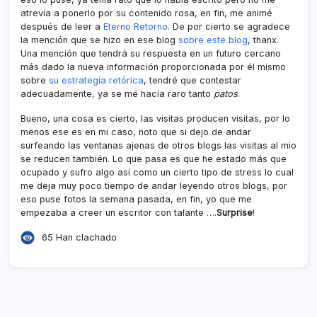
atreví­a a ponerlo por su contenido rosa, en fin, me animé
después de leer a
Eterno Retorno
. De por cierto se agradece
la mención que se hizo en ese blog
sobre este blog
, thanx.
Una mención que tendrá su respuesta en un futuro cercano
más dado la nueva información proporcionada por él mismo
sobre
su estrategí­a retórica
, tendré que contestar
adecuadamente, ya se me hací­a raro tanto
patos
.
Bueno, una cosa es cierto, las visitas producen visitas, por lo
menos ese es en mi caso, noto que si dejo de andar
surfeando las ventanas ajenas de otros blogs las visitas al mio
se reducen también. Lo que pasa es que he estado más que
ocupado y sufro algo así­ como un cierto tipo de stress lo cual
me deja muy poco tiempo de andar leyendo otros blogs, por
eso puse fotos la semana pasada, en fin, yo que me
empezaba a creer un escritor con talante ….
Surprise
!
65 Han clachado