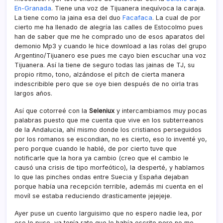
En-Granada
. Tiene una voz de Tijuanera inequí­voca la caraja.
La tiene como la jaina esa del duo
Facafaca
. La cual de por
cierto me ha llenado de alegrí­a las calles de Estocolmo pues
han de saber que me he comprado uno de esos aparatos del
demonio Mp3 y cuando le hice download a las rolas del grupo
Argentino/Tijuanero ese pues me cayo bien escuchar una voz
Tijuanera. Así­ la tiene de seguro todas las jainas de TJ, su
propio ritmo, tono, alzándose el pitch de cierta manera
indescribible pero que se oye bien después de no oirla tras
largos años.
Así­ que cotorreé con la
Seleniux
y intercambiamos muy pocas
palabras puesto que me cuenta que vive en los subterreanos
de la Andalucia, ahí­ mismo donde los cristianos perseguidos
por los romanos se escondian, no es cierto, eso lo inventé yo,
pero porque cuando le hablé, de por cierto tuve que
notificarle que la hora ya cambio (creo que el cambio le
causó una crisis de tipo morfeótico), la desperté, y hablamos
lo que las pinches ondas entre Suecia y España dejaban
porque habí­a una recepción terrible, además mi cuenta en el
moví­l se estaba reduciendo drasticamente jejejeje.
Ayer puse un cuento larguisimo que no espero nadie lea, por
eso lo puse, ya tení­a rato que lo habí­a escrito pero no me