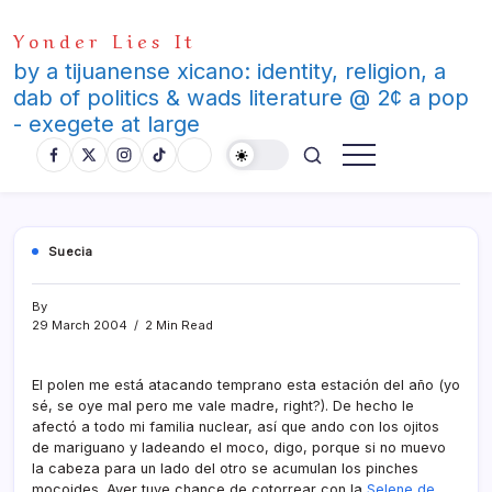
Skip
Yonder Lies It
to
content
by a tijuanense xicano: identity, religion, a
dab of politics & wads literature @ 2¢ a pop
- exegete at large
Suecia
By
29 March 2004
2 Min Read
El polen me está atacando temprano esta estación del año (yo
sé, se oye mal pero me vale madre, right?). De hecho le
afectó a todo mi familia nuclear, así­ que ando con los ojitos
de mariguano y ladeando el moco, digo, porque si no muevo
la cabeza para un lado del otro se acumulan los pinches
mocoides. Ayer tuve chance de cotorrear con la
Selene de