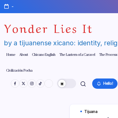
Skip
-
to
content
Yonder Lies It
by a tijuanense xicano: identity, reli
Home
About
Chicano English
The Lantern of a Caravel
The Process
Civilización Pocha
Hello!
Tijuana