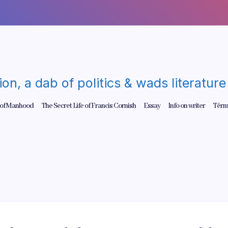
gion, a dab of politics & wads literatu
 of Manhood
The Secret Life of Francis Cornish
Essay
Info on writer
Térm