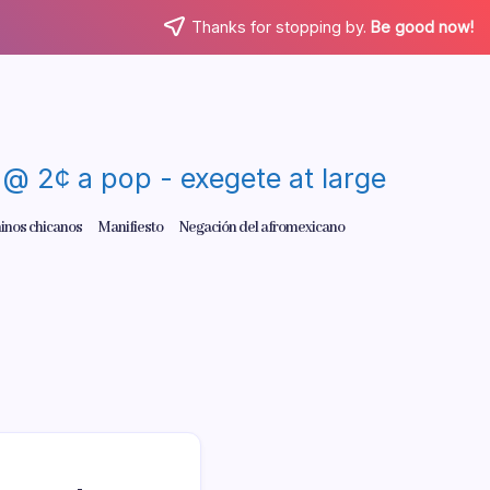
Thanks for stopping by.
Be good now!
re @ 2¢ a pop - exegete at large
inos chicanos
Manifiesto
Negación del afromexicano