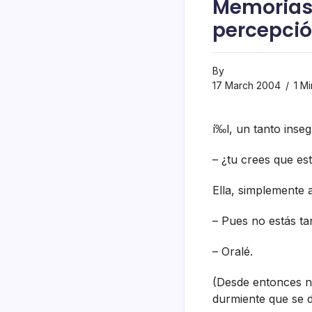
Memorias
percepció
By
17 March 2004
1 Mi
í‰l, un tanto inse
– ¿tu crees que e
Ella, simplemente 
– Pues no estás tan
– Oralé.
(Desde entonces n
durmiente que se 